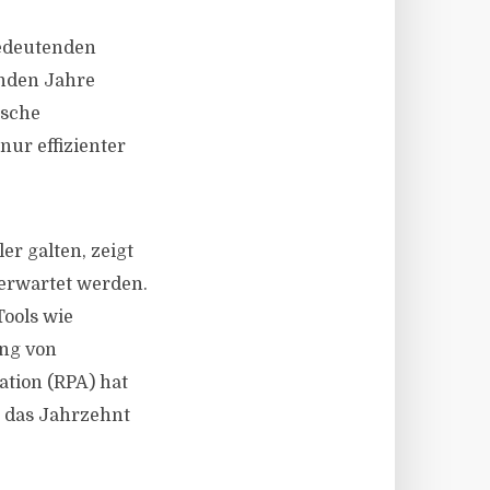
bedeutenden
enden Jahre
ische
ur effizienter
er galten, zeigt
 erwartet werden.
Tools wie
ng von
ation (RPA) hat
r das Jahrzehnt