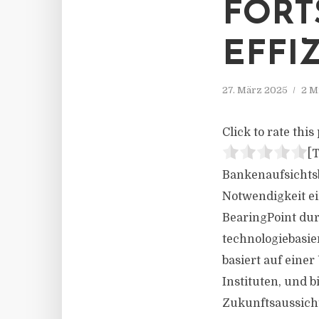
FORT
EFFI
27. März 2025
2 M
Click to rate this 
[T
Bankenaufsichts
Notwendigkeit e
BearingPoint dur
technologiebasie
basiert auf eine
Instituten, und 
Zukunftsaussicht