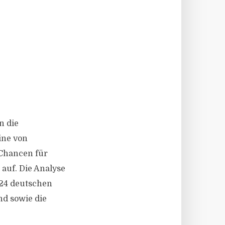
G
n die
ine von
 Chancen für
auf. Die Analyse
 24 deutschen
nd sowie die