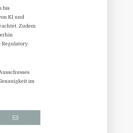
 bis
von KI und
rachtet. Zudem
terhin
e Regulatory-
 Ausschusses
 Genauigkeit im