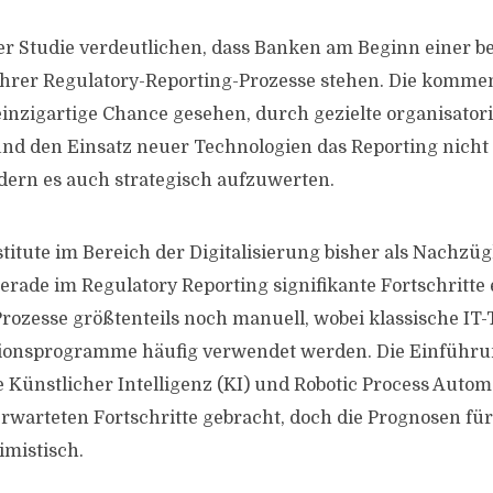
er Studie verdeutlichen, dass Banken am Beginn einer 
ihrer Regulatory-Reporting-Prozesse stehen. Die komm
einzigartige Chance gesehen, durch gezielte organisator
d den Einsatz neuer Technologien das Reporting nicht n
ndern es auch strategisch aufzuwerten.
itute im Bereich der Digitalisierung bisher als Nachzügl
gerade im Regulatory Reporting signifikante Fortschritte
Prozesse größtenteils noch manuell, wobei klassische IT-
tionsprogramme häufig verwendet werden. Die Einführu
 Künstlicher Intelligenz (KI) und Robotic Process Autom
 erwarteten Fortschritte gebracht, doch die Prognosen fü
imistisch.