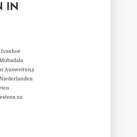
 IN
r Ivanhoé
 Mubadala
zur Ausweitung
 Niederlanden
eten
estens zu