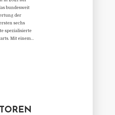
h in 2021 auf
das bundesweit
ertung der
ersten sechs
e spezialisierte
rts. Mit einem...
STOREN