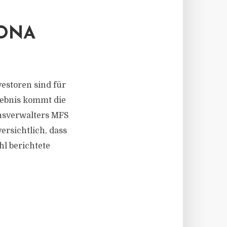
ONA
vestoren sind für
gebnis kommt die
nsverwalters MFS
rsichtlich, dass
hl berichtete