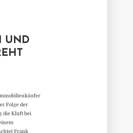
N UND
REHT
Immobilienkäufer
er Folge der
die Kluft bei
keinem
achtet Frank