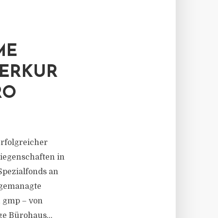
ME
MERKUR
RO
rfolgreicher
iegenschaften in
Spezialfonds an
 gemanagte
n gmp – von
e Bürohaus...