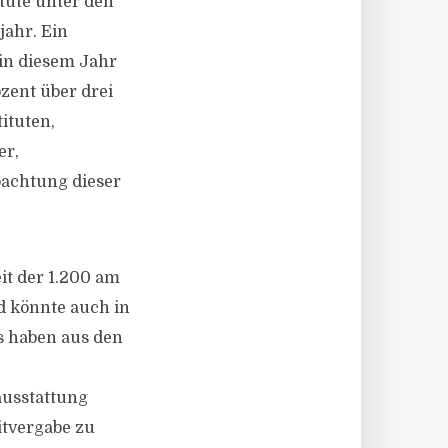
itute unter den
jahr. Ein
 in diesem Jahr
ozent über drei
ituten,
er,
bachtung dieser
it der 1.200 am
d könnte auch in
s haben aus den
ausstattung
itvergabe zu