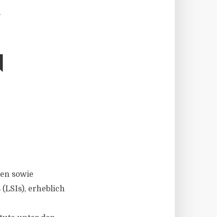
A
B
ken sowie
(LSIs), erheblich