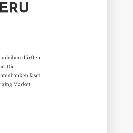
IERU
eranleihen dürften
s. Die
Notenbanken lässt
erging Market