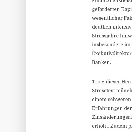
Finanzdienstleist
geforderten Kapit
wesentlicher Fak
deutlich intensi
Stressjahre hinw
insbesondere im 
Exekutivdirektor
Banken.
Trotz dieser Her
Stresstest teiln
einem schweren w
Erfahrungen der 
Zinsänderungsris
erhöht. Zudem pl