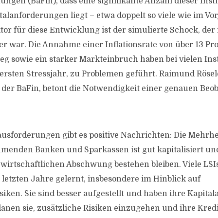
ungen (BaFin), dass eine signifikante Anzahl dieser Inst
alanforderungen liegt – etwa doppelt so viele wie im Vor
tor für diese Entwicklung ist der simulierte Schock, der
ver war. Die Annahme einer Inflationsrate von über 13 Pr
eg sowie ein starker Markteinbruch haben bei vielen Inst
ersten Stressjahr, zu Problemen geführt. Raimund Rösel
 der BaFin, betont die Notwendigkeit einer genauen Beo
ausforderungen gibt es positive Nachrichten: Die Mehrhe
ehmenden Banken und Sparkassen ist gut kapitalisiert un
irtschaftlichen Abschwung bestehen bleiben. Viele LSI
letzten Jahre gelernt, insbesondere im Hinblick auf
iken. Sie sind besser aufgestellt und haben ihre Kapital
anen sie, zusätzliche Risiken einzugehen und ihre Kred