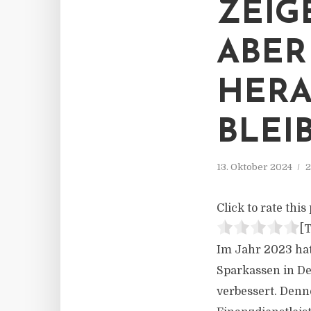
EIGE
BER H
ERAU
LEIB
13. Oktober 2024
2
Click to rate this 
[T
Im Jahr 2023 hat
Sparkassen in Deu
verbessert. Denno