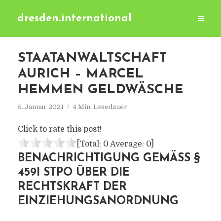
dresden.international
STAATANWALTSCHAFT
AURICH – MARCEL
HEMMEN GELDWÄSCHE
5. Januar 2021
4 Min. Lesedauer
Click to rate this post!
[Total:
0
Average:
0
]
BENACHRICHTIGUNG GEMÄSS § 4
59I STPO ÜBER DIE R
ECHTSKRAFT DER E
INZIEHUNGSANORDNUNG