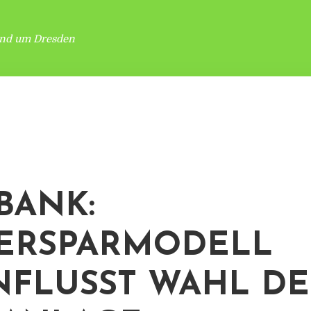
und um Dresden
BANK:
ERSPARMODELL
NFLUSST WAHL D