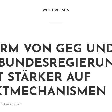
WEITERLESEN
RM VON GEG UN
 BUNDESREGIERU
T STÄRKER AUF
KTMECHANISMEN
in. Lesedauer