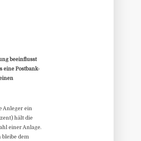
ung beeinflusst
s eine Postbank-
 einen
le Anleger ein
ent) hält die
ahl einer Anlage.
h bleibe dem