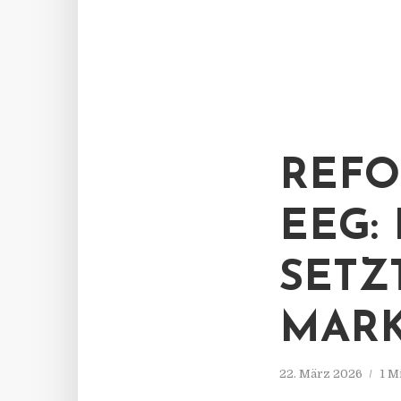
REFO
EEG:
SETZ
MAR
22. März 2026
1 M