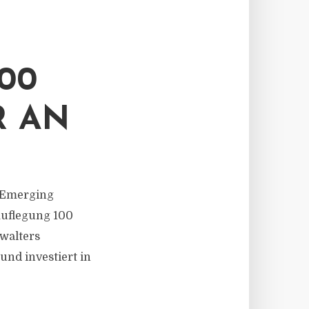
00
R AN
d Emerging
Auflegung 100
walters
und investiert in