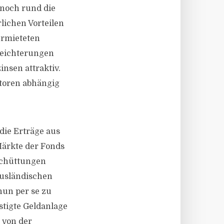
noch rund die
lichen Vorteilen
ermieteten
leichterungen
insen attraktiv.
ktoren abhängig
die Erträge aus
Märkte der Fonds
schüttungen
 ausländischen
nun per se zu
stigte Geldanlage
 von der