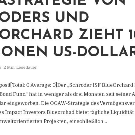
ASTRATEGIE VON
ODERS UND
ORCHARD ZIEHT 1
IONEN US-DOLLA
2 Min. Lesedauer
s post![Total: 0 Average: 0]Der „Schroder ISF BlueOrchar
Bond Fund“ hat in weniger als drei Monaten seit seiner 
llar eingeworben. Die OGAW-Strategie des Vermögensver
 Impact Investors Blueorchad bietet tägliche Liquidität 
weltorientierten Projekten, einschließlich...