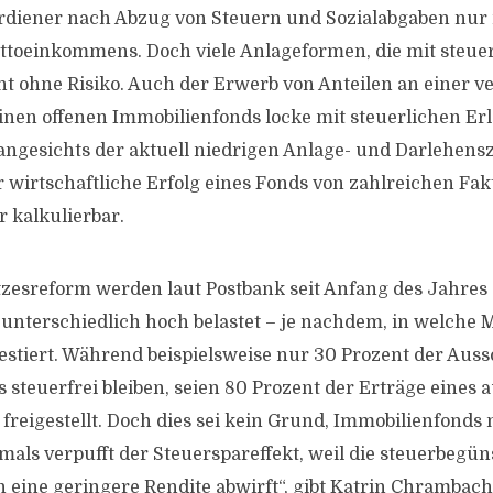
rdiener nach Abzug von Steuern und Sozialabgaben nur 
uttoeinkommens. Doch viele Anlageformen, die mit steuer
cht ohne Risiko. Auch der Erwerb von Anteilen an einer v
inen offenen Immobilienfonds locke mit steuerlichen Er
 angesichts der aktuell niedrigen Anlage- und Darlehensz
er wirtschaftliche Erfolg eines Fonds von zahlreichen Fa
 kalkulierbar.
zesreform werden laut Postbank seit Anfang des Jahres 
 unterschiedlich hoch belastet – je nachdem, in welche 
stiert. Während beispielsweise nur 30 Prozent der Aus
s steuerfrei bleiben, seien 80 Prozent der Erträge eines
freigestellt. Doch dies sei kein Grund, Immobilienfonds 
mals verpufft der Steuerspareffekt, weil die steuerbegün
eine geringere Rendite abwirft“, gibt Katrin Chrambach