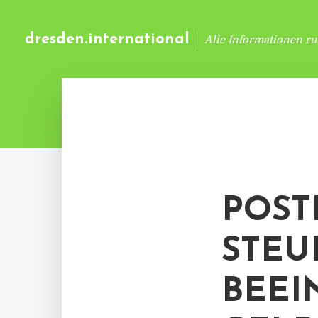
dresden.international
Alle Informationen r
POST
STEU
BEEI