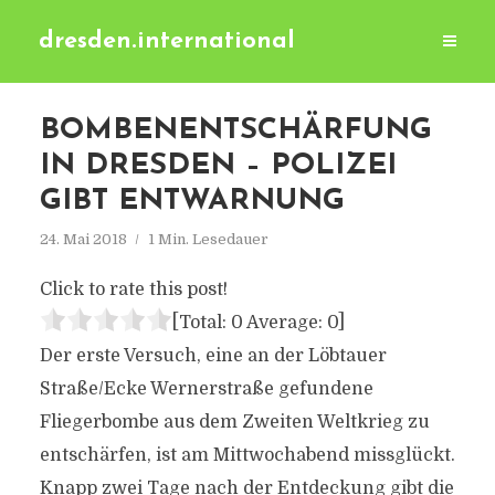
dresden.international
BOMBENENTSCHÄRFUNG
IN DRESDEN – POLIZEI
GIBT ENTWARNUNG
24. Mai 2018
1 Min. Lesedauer
Click to rate this post!
[Total:
0
Average:
0
]
Der erste Versuch, eine an der Löbtauer
Straße/Ecke Wernerstraße gefundene
Fliegerbombe aus dem Zweiten Weltkrieg zu
entschärfen, ist am Mittwochabend missglückt.
Knapp zwei Tage nach der Entdeckung gibt die