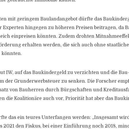
ine gebrauchte Immobilie kaufen.
eten mit geringem Baulandangebot dürfte das Baukinder
 Experten hingegen zu höheren Preisen beitragen, da B
eich einpreisen könnten. Zudem drohten Mitnahmeeffekt
örderung erhalten werden, die sich auch ohne staatlich
n könnten.
aut IW, auf das Baukindergeld zu verzichten und die Ba
rm der Grunderwerbsteuer zu senken. Die Forscher emp
satz von Bauherren durch Bürgschaften und Kreditausfa
n die Koalitionäre auch vor, Priorität hat aber das Bauki
rfte das ein teures Unterfangen werden: „Insgesamt wir
s 2021 den Fiskus, bei einer Einführung noch 2018, min