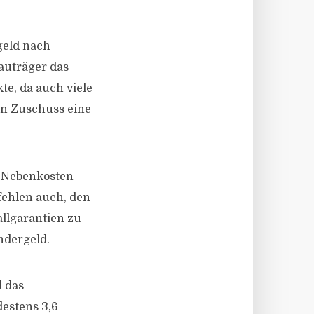
geld nach
auträger das
e, da auch viele
en Zuschuss eine
u-Nebenkosten
fehlen auch, den
llgarantien zu
ndergeld.
d das
destens 3,6