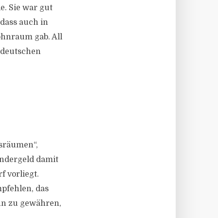
e. Sie war gut
 dass auch in
hnraum gab. All
r deutschen
gsräumen“,
indergeld damit
 vorliegt.
pfehlen, das
nn zu gewähren,