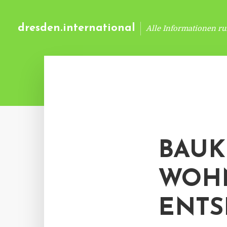
dresden.international
Alle Informationen r
BAUK
WOH
ENT