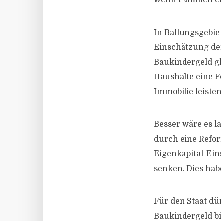
wenn Familien e
In Ballungsgebi
Einschätzung der
Baukindergeld gl
Haushalte eine F
Immobilie leiste
Besser wäre es l
durch eine Refo
Eigenkapital-Ein
senken. Dies habe
Für den Staat dü
Baukindergeld bi