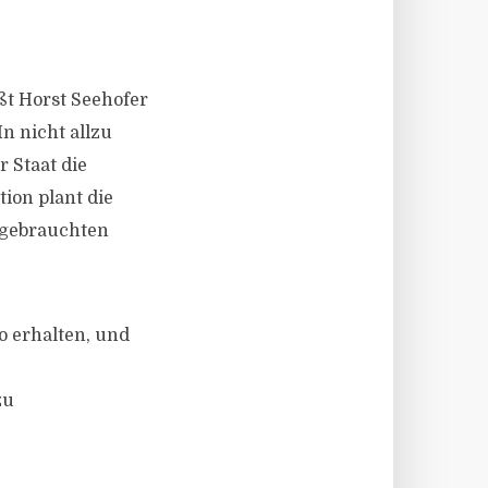
ßt Horst Seehofer
n nicht allzu
 Staat die
ion plant die
 gebrauchten
o erhalten, und
zu