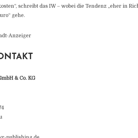
osten“, schreibt das IW – wobei die Tendenz „eher in Ric
Euro“ gehe.
tadt-Anzeiger
ONTAKT
GmbH & Co. KG
74
u
r-publishing.de