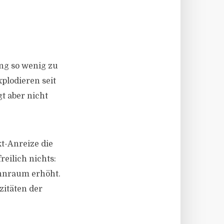
ung so wenig zu
plodieren seit
t aber nicht
t-Anreize die
eilich nichts:
hnraum erhöht.
zitäten der