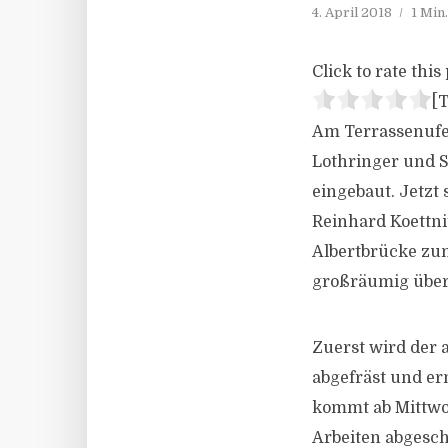
4. April 2018
1 Min
Click to rate this 
[T
Am Terrassenufe
Lothringer und S
eingebaut. Jetzt 
Reinhard Koettni
Albertbrücke zum
großräumig über 
Zuerst wird der 
abgefräst und er
kommt ab Mittwoc
Arbeiten abgesch