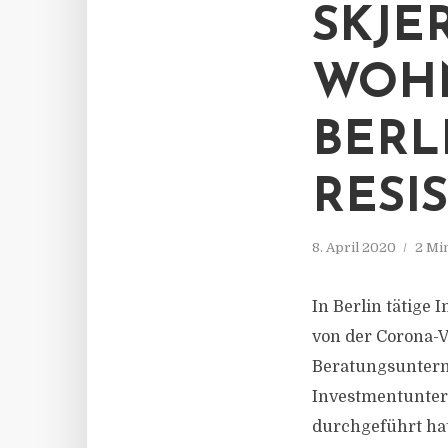
SKJE
WOHN
BERL
RESI
8. April 2020
2 Mi
In Berlin tätige
von der Corona-Vi
Beratungsuntern
Investmentunter
durchgeführt hat