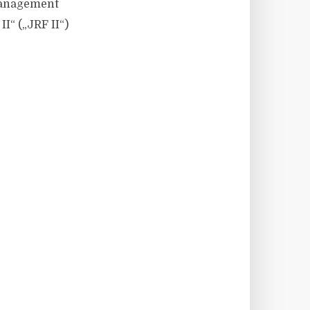
Management
I“ („JRF II“)