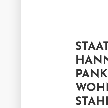
STAA
HANN
PANK
WOHN
STAH