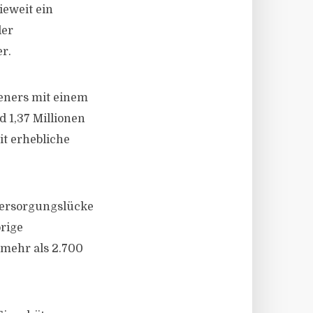
eweit ein
der
r.
ieners mit einem
 1,37 Millionen
it erhebliche
 Versorgungslücke
örige
 mehr als 2.700