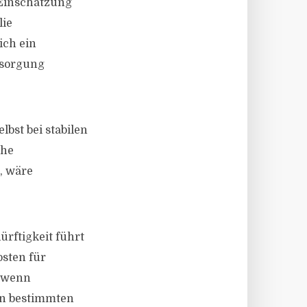
 Einschätzung
lie
ich ein
rsorgung
lbst bei stabilen
che
, wäre
ürftigkeit führt
osten für
, wenn
In bestimmten