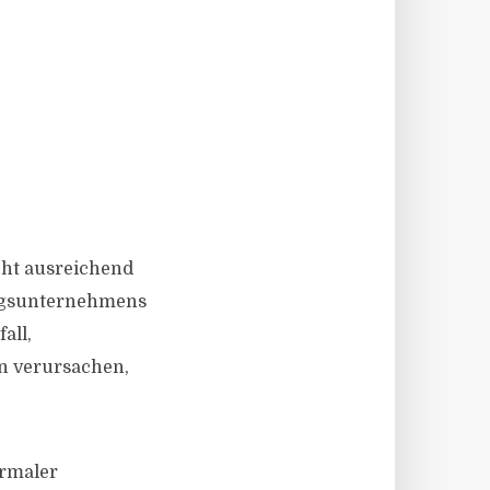
icht ausreichend
ungsunternehmens
all,
n verursachen,
ormaler