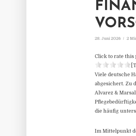
FINA
VORS
28. Juni 2026
2 Mi
Click to rate this 
[T
Viele deutsche H
abgesichert. Zu
Alvarez & Marsal.
Pflegebedürftig
die häufig unter
Im Mittelpunkt de