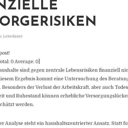
NZIELLE
ORGERISIKEN
n. Lesedauer
post!
otal:
0
Average:
0
]
aushalte sind gegen zentrale Lebensrisiken finanziell n
 diesem Ergebnis kommt eine Untersuchung des Berat
 Besonders der Verlust der Arbeitskraft, aber auch Todesf
keit und Ruhestand können erhebliche Versorgungslücke
schätzt werden.
r Analyse steht ein haushaltszentrierter Ansatz. Statt f