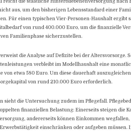
l reicht die staatliche Hinterbliebenenversorgung nach
icht aus, um den bisherigen Lebensstandard einer Fami
en. Für einen typischen Vier-Personen-Haushalt ergibt s
italbedarf von rund 400.000 Euro, um die finanzielle Ve
ven Familienphase sicherzustellen.
rweist die Analyse auf Defizite bei der Altersvorsorge. Se
tenleistungen verbleibt im Modellhaushalt eine monatli
e von etwa 580 Euro. Um diese dauerhaft auszugleichen
sorgekapital von rund 210.000 Euro erforderlich.
n sieht die Untersuchung zudem im Pflegefall. Pflegebed
oppelten finanziellen Belastung: Einerseits steigen die K
ersorgung, andererseits können Einkommen wegfallen
 Erwerbstätigkeit einschränken oder aufgeben müssen. 