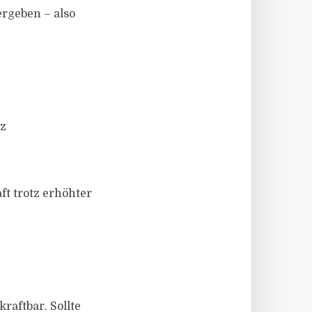
ergeben – also
nz
ft trotz erhöhter
raftbar. Sollte