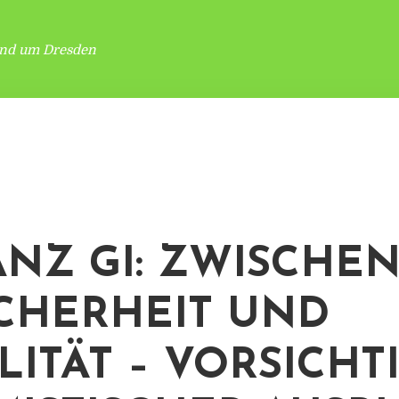
und um Dresden
ANZ GI: ZWISCHE
CHERHEIT UND
LITÄT – VORSICHT