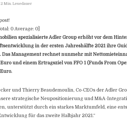
2 Min. Lesedauer
post!
otal:
0
Average:
0
]
bilien spezialisierte Adler Group erhöht vor dem Hint
ftsentwicklung in der ersten Jahreshälfte 2021 ihre Gui
. Das Management rechnet nunmehr mit Nettomietein
n Euro und einem Ertragsziel von FFO 1 (Funds From Oper
 Euro.
ecker und Thierry Beaudemoulin, Co-CEOs der Adler Gro
nsere strategische Neupositionierung und M&A-Integrati
en, unterstützt durch ein starkes Marktumfeld, eine en
Entwicklung für das zweite Halbjahr 2021.“