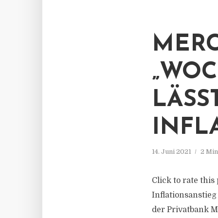
MERC
„WOC
LÄSS
INFL
14. Juni 2021
2 Min
Click to rate thi
Inflationsanstieg
der Privatbank M