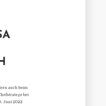
SA
H
ndern auch beim
Chefstratege bei
0. Juni 2022