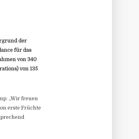
ergrund der
dance für das
nahmen von 340
ations) von 135
up: „Wir freuen
on erste Früchte
tsprechend