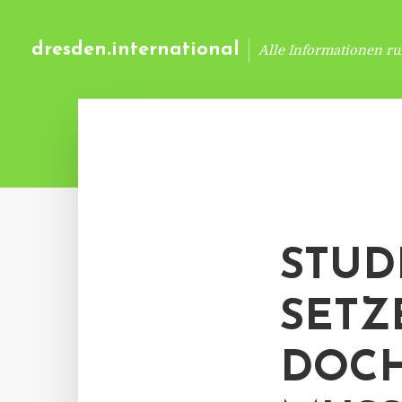
dresden.international
Alle Informationen r
STUD
SETZ
DOCH