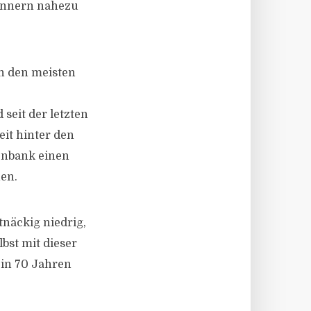
Männern nahezu
h den meisten
seit der letzten
it hinter den
tenbank einen
en.
näckig niedrig,
bst mit dieser
 in 70 Jahren