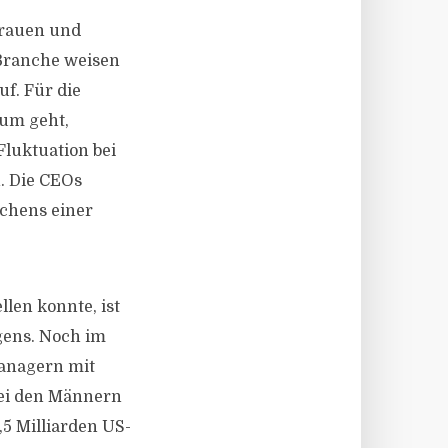
Frauen und
Branche weisen
f. Für die
rum geht,
luktuation bei
. Die CEOs
ichens einer
llen konnte, ist
gens. Noch im
managern mit
bei den Männern
,5 Milliarden US-