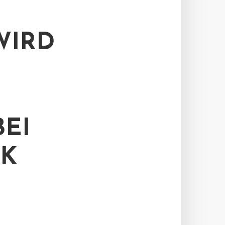
WIRD
BEI
NK