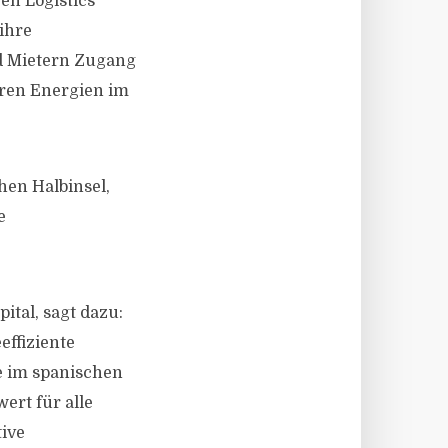
n Logistics
ihre
 Mietern Zugang
aren Energien im
hen Halbinsel,
e
ital, sagt dazu:
effiziente
e im spanischen
ert für alle
tive