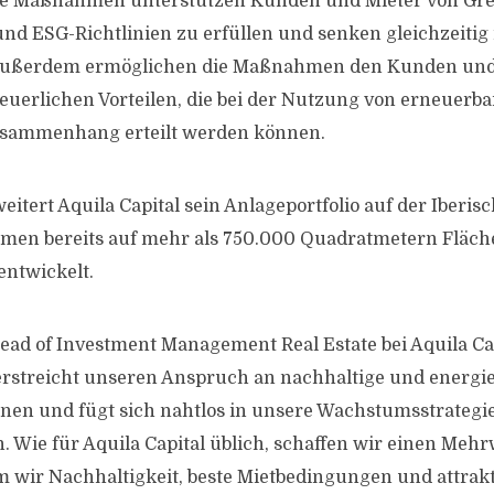
se Maßnahmen unterstützen Kunden und Mieter von Gree
und ESG-Richtlinien zu erfüllen und senken gleichzeitig 
 Außerdem ermöglichen die Maßnahmen den Kunden und
euerlichen Vorteilen, die bei der Nutzung von erneuerb
sammenhang erteilt werden können.
itert Aquila Capital sein Anlageportfolio auf der Iberisc
men bereits auf mehr als 750.000 Quadratmetern Fläch
entwickelt.
ead of Investment Management Real Estate bei Aquila Cap
erstreicht unseren Anspruch an nachhaltige und energie
ionen und fügt sich nahtlos in unsere Wachstumsstrategi
. Wie für Aquila Capital üblich, schaffen wir einen Mehrw
em wir Nachhaltigkeit, beste Mietbedingungen und attrak