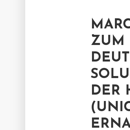
MARC
ZUM 
DEUT
SOLU
DER 
(UNI
ERN