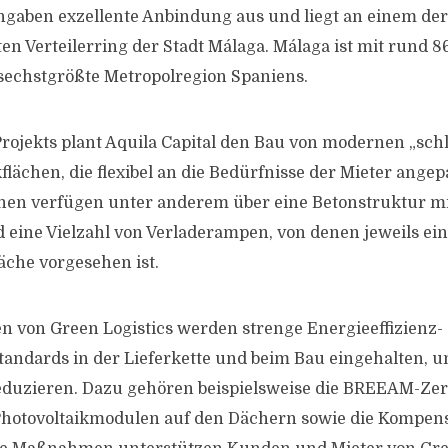
aben exzellente Anbindung aus und liegt an einem der
ten Verteilerring der Stadt Málaga. Málaga ist mit rund 
sechstgrößte Metropolregion Spaniens.
ojekts plant Aquila Capital den Bau von modernen „schl
flächen, die flexibel an die Bedürfnisse der Mieter ange
hen verfügen unter anderem über eine Betonstruktur mi
 eine Vielzahl von Verladerampen, von denen jeweils ei
che vorgesehen ist.
ten von Green Logistics werden strenge Energieeffizienz-
tandards in der Lieferkette und beim Bau eingehalten, 
duzieren. Dazu gehören beispielsweise die BREEAM-Zerti
 Photovoltaikmodulen auf den Dächern sowie die Kompen