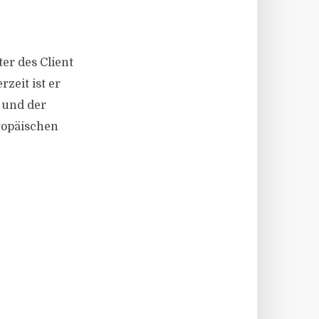
ter des Client
zeit ist er
 und der
ropäischen