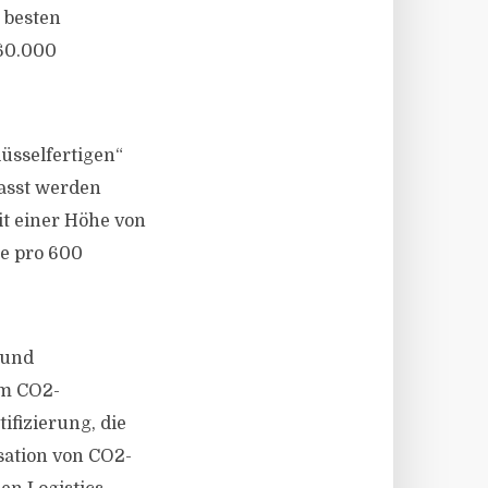
 besten
860.000
üsselfertigen“
passt werden
t einer Höhe von
ne pro 600
 und
um CO2-
fizierung, die
sation von CO2-