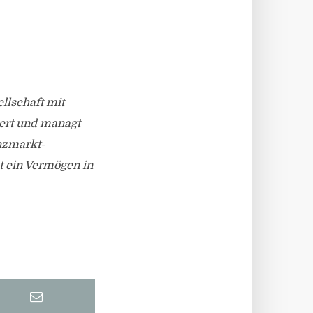
llschaft mit
ert und managt
anzmarkt-
t ein Vermögen in