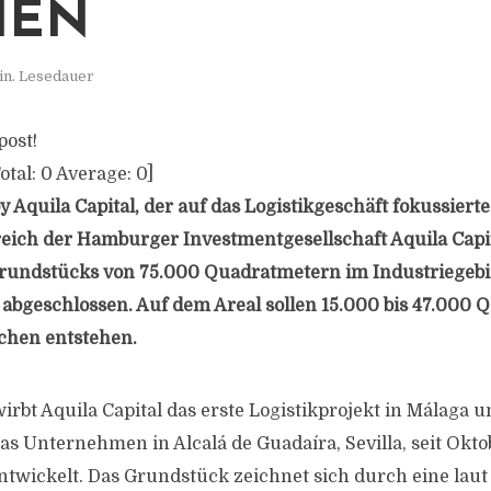
IEN
in. Lesedauer
post!
otal:
0
Average:
0
]
y Aquila Capital, der auf das Logistikgeschäft fokussierte
ich der Hamburger Investmentgesellschaft Aquila Capit
rundstücks von 75.000 Quadratmetern im Industriegebie
 abgeschlossen. Auf dem Areal sollen 15.000 bis 47.000
ächen entstehen.
rbt Aquila Capital das erste Logistikprojekt in Málaga u
as Unternehmen in Alcalá de Guadaíra, Sevilla, seit Okt
entwickelt. Das Grundstück zeichnet sich durch eine laut