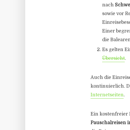
nach
Schwe
sowie vor R
Einreisebes
Einer begre
die Balearen
Es gelten E
Übersicht
.
Auch die Einrei
kontinuierlich. 
Internetseiten
.
Ein kostenfreier
Pauschalreisen i