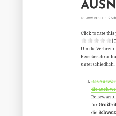
AUS
15. Juni 2020
5 Mi
Click to rate this 
[T
Um die Verbreit
Reisebeschränkun
unterschiedlich.
Das Auswärt
die auch we
Reisewarn
für
Großbri
die
Schweiz