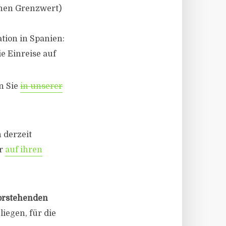
schen Grenzwert)
tion in Spanien:
e Einreise auf
n Sie
in unserer
 derzeit
er
auf ihren
vorstehenden
liegen, für die