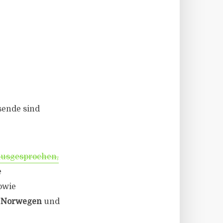
sende sind
ausgesprochen,
e
owie
,
Norwegen
und