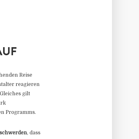
AUF
ehenden Reise
alter reagieren
Gleiches gilt
ark
igen Programms.
schwerden
, dass