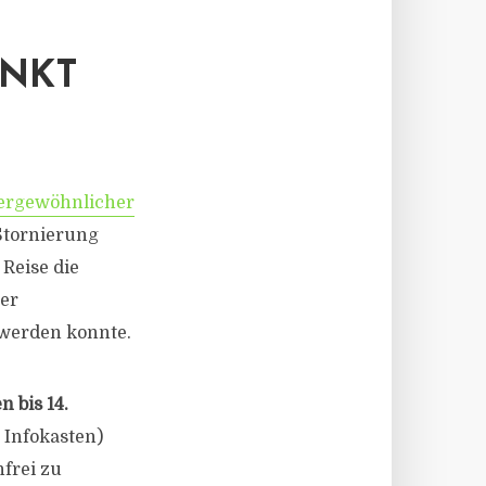
UNKT
ergewöhnlicher
 Stornierung
Reise die
er
werden konnte.
n bis 14.
 Infokasten)
nfrei zu