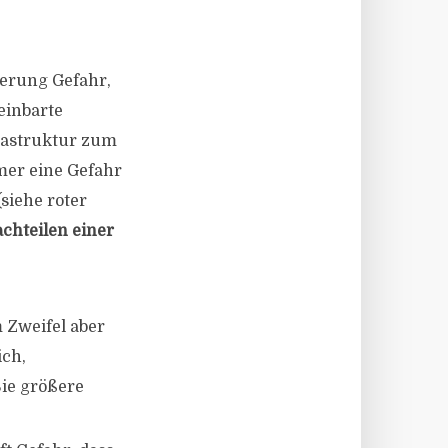
ierung Gefahr,
einbarte
frastruktur zum
mer eine Gefahr
siehe roter
achteilen einer
m Zweifel aber
ich,
Sie größere