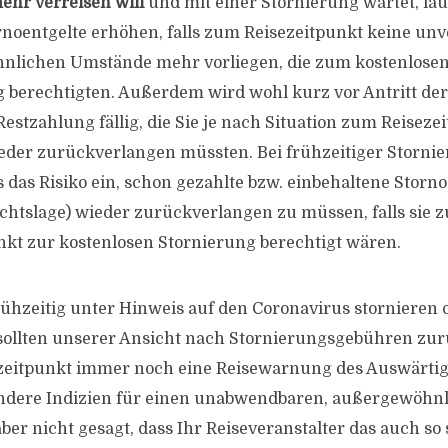
ehr verreisen will
und mit einer Stornierung wartet, läu
ornoentgelte erhöhen, falls zum Reisezeitpunkt keine un
lichen Umstände mehr vorliegen, die zum kostenlosen
g berechtigten. Außerdem wird wohl kurz vor Antritt der 
Restzahlung fällig, die Sie je nach Situation zum Reiseze
ieder zurückverlangen müssten. Bei frühzeitiger Storni
 das Risiko ein, schon gezahlte bzw. einbehaltene Storno
chtslage) wieder zurückverlangen zu müssen, falls sie 
nkt zur kostenlosen Stornierung berechtigt wären.
rühzeitig unter Hinweis auf den Coronavirus stornieren o
 sollten unserer Ansicht nach Stornierungsgebühren zur
eitpunkt immer noch eine Reisewarnung des Auswärtig
ndere Indizien für einen unabwendbaren, außergewöhn
 aber nicht gesagt, dass Ihr Reiseveranstalter das auch so