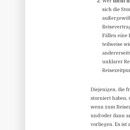
Wer
nicht m
sich die St
außergewöhn
Reisevertra
Fällen eine 
teilweise w
andererseits
unklarer Re
Reisezeitpu
Diejenigen, die f
storniert haben,
wenn zum Reisez
und/oder dann a
vorliegen. Es ist