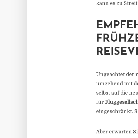
kann es zu Stre
EMPFE
FRÜHZE
REISEV
Ungeachtet der r
umgehend mit 
selbst auf die ne
für
Fluggesellsc
eingeschränkt. S
Aber erwarten Si