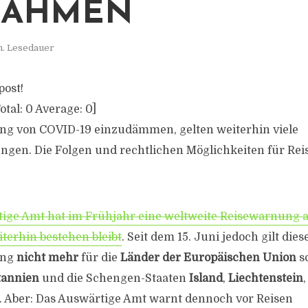
NAHMEN
n. Lesedauer
post!
otal:
0
Average:
0
]
ung von COVID-19 einzudämmen, gelten weiterhin viele
gen. Die Folgen und rechtlichen Möglichkeiten für Rei
ige Amt hat im Frühjahr eine weltweite Reisewarnung 
iterhin bestehen bleibt
. Seit dem 15. Juni jedoch gilt dies
ung
nicht mehr
für die
Länder der Europäischen Union
s
tannien
und die Schengen-Staaten
Island
,
Liechtenstein
. Aber: Das Auswärtige Amt warnt dennoch vor Reisen