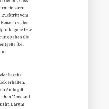
ft Gefahr, dass
vermeidbaren,
 Rücktritt vom
Reise in vielen
itpunkt ganz bzw.
erung gehen Sie
entgelte (bei
zum
der bereits
ück erhalten,
en Amts gilt
lichen Umstand
 sieht. Darum