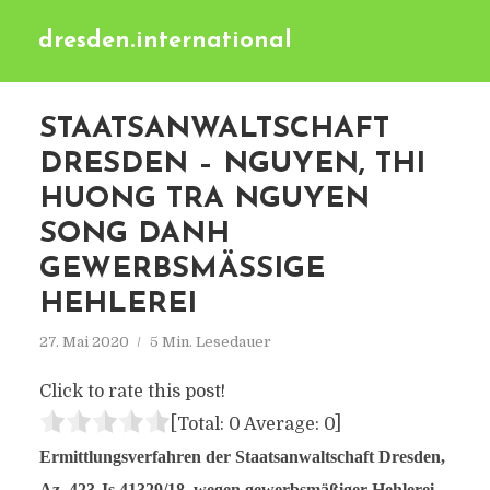
dresden.international
STAATSANWALTSCHAFT
DRESDEN – NGUYEN, THI
HUONG TRA NGUYEN
SONG DANH
GEWERBSMÄSSIGE H
EHLEREI
27. Mai 2020
5 Min. Lesedauer
Click to rate this post!
[Total:
0
Average:
0
]
Ermittlungsverfahren der Staatsanwaltschaft Dresden,
Az. 423 Js 41329/18, wegen gewerbsmäßiger Hehlerei