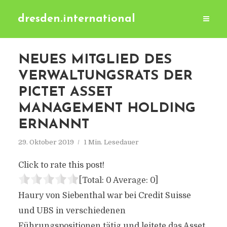
dresden.international
NEUES MITGLIED DES
VERWALTUNGSRATS DER
PICTET ASSET
MANAGEMENT HOLDING
ERNANNT
29. Oktober 2019
1 Min. Lesedauer
Click to rate this post!
[Total:
0
Average:
0
]
Haury von Siebenthal war bei Credit Suisse
und UBS in verschiedenen
Führungspositionen tätig und leitete das Asset