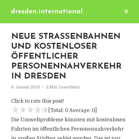
dresden.international
NEUE STRASSENBAHNEN U
ND KOSTENLOSER Ö
FFENTLICHER P
ERSONENNAHVERKEHR I
N DRESDEN
8. Januar 2019
2 Min. Lesedauer
Click to rate this post!
[Total:
0
Average:
0
]
Die Umweltprobleme könnten mit kostenlosen
Fahrten im öffentlichen Personennahverkehr
in großen Städten gelöst werden. Das ist nur