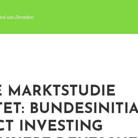
und um Dresden
 MARKTSTUDIE
TET: BUNDESINITI
CT INVESTING