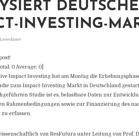
YSIERT DEUTSCH
CT-INVESTING-MA
. Lesedauer
post!
otal:
0
Average:
0
]
tive Impact Investing hat am Montag die Erhebungsphase
udie zum Impact-Investing-Markt in Deutschland gestarte
geführten Studie ist es, belastbare Daten zur Entwickl
hen Rahmenbedingungen sowie zur Finanzierung des na
zu erfassen.
wissenschaftlich von ResFutura unter Leitung von Prof. 