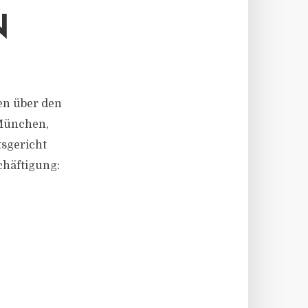
N
ren über den
 München,
tsgericht
chäftigung: