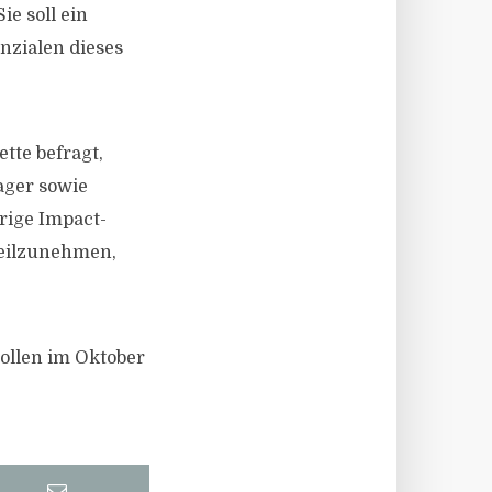
e soll ein
nzialen dieses
tte befragt,
nager sowie
rige Impact-
teilzunehmen,
sollen im Oktober