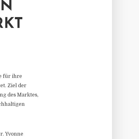
EN
RKT
 für ihre
t. Ziel der
ung des Marktes,
chhaltigen
Dr. Yvonne