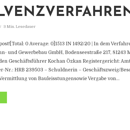
LVENZVERFAHRE
3 Min. Lesedauer
s post![Total: 0 Average: 0]1513 IN 1492/20 | In dem Verfah
hn- und Gewerbebau GmbH, Bodenseestraße 217, 81243
den Geschäftsführer Kochan Özkan Registergericht: Am
r-Nr.: HRB 239503 – Schuldnerin – Geschäftszweig/Bes
ermittlung von Bauleisstungensowie Vergabe von...