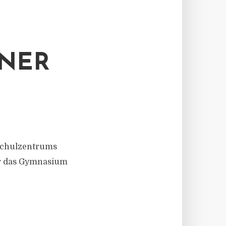
DNER
T
schulzentrums
ter das Gymnasium