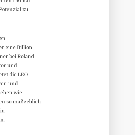
ften radikal
Potenzial zu
ten
r eine Billion
ner bei Roland
tor und
etet die LEO
eren und
ichen wie
en so maßgeblich
in
n.