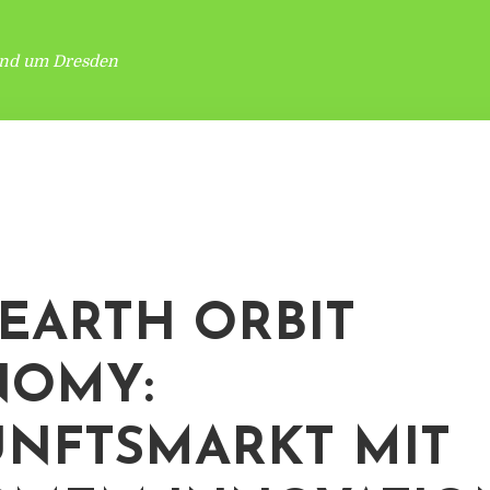
und um Dresden
EARTH ORBIT
NOMY:
NFTSMARKT MIT