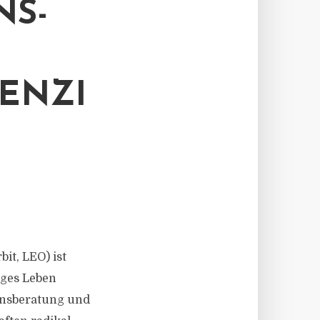
NS-
ENZI
it, LEO) ist
iges Leben
ensberatung und