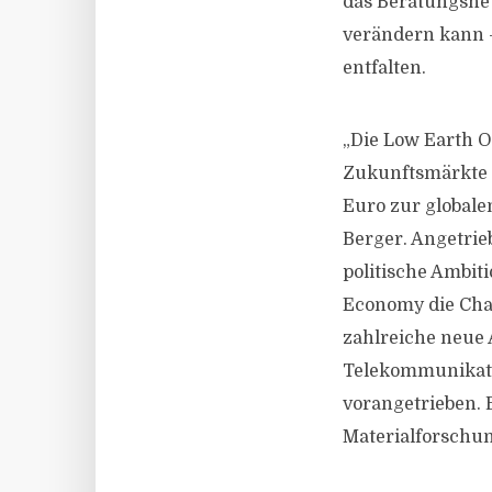
das Beratungsne
verändern kann –
entfalten.
„Die Low Earth O
Zukunftsmärkte m
Euro zur globale
Berger. Angetrie
politische Ambit
Economy die Chan
zahlreiche neue 
Telekommunikati
vorangetrieben. 
Materialforschun