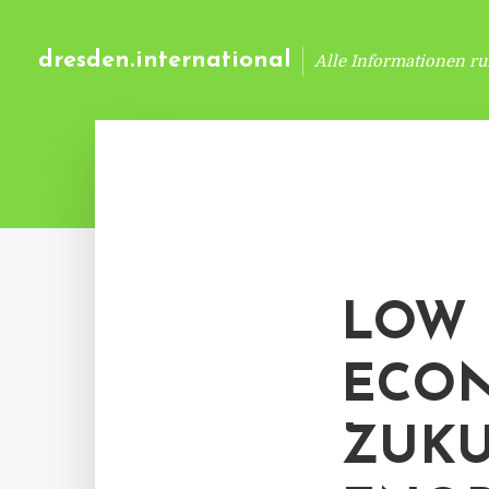
dresden.international
Alle Informationen r
LOW 
ECO
ZUKU