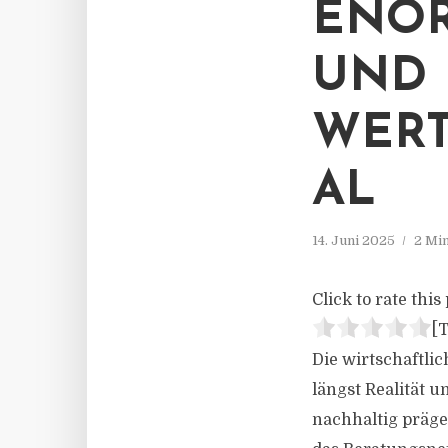
ENOR
UND
WERT
AL
14. Juni 2025
2 Mi
Click to rate this 
[T
Die wirtschaftli
längst Realität 
nachhaltig präg