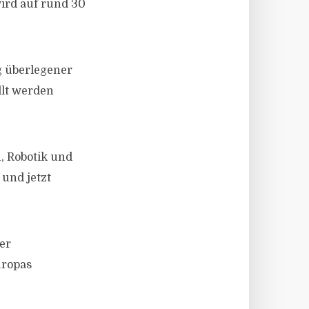
ird auf rund 30
g überlegener
ellt werden
, Robotik und
und jetzt
er
uropas