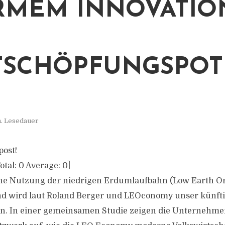
MEM INNOVATIO
SCHÖPFUNGSPOT
n. Lesedauer
post!
otal:
0
Average:
0
]
che Nutzung der niedrigen Erdumlaufbahn (Low Earth Orb
und wird laut Roland Berger und LEOconomy unser künft
en. In einer gemeinsamen Studie zeigen die Unternehm