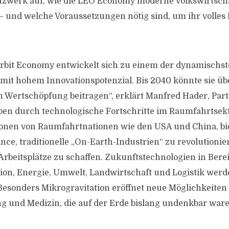
tzwerk auf, wie die LEO Economy moderne Volkswirtscha
 und welche Voraussetzungen nötig sind, um ihr volles 
rbit Economy entwickelt sich zu einem der dynamischs
it hohem Innovationspotenzial. Bis 2040 könnte sie übe
n Wertschöpfung beitragen“, erklärt Manfred Hader, Part
ben durch technologische Fortschritte im Raumfahrtsek
ionen von Raumfahrtnationen wie den USA und China, bi
ce, traditionelle „On-Earth-Industrien“ zu revolutioni
Arbeitsplätze zu schaffen. Zukunftstechnologien in Bere
on, Energie, Umwelt, Landwirtschaft und Logistik werd
Besonders Mikrogravitation eröffnet neue Möglichkeiten 
g und Medizin, die auf der Erde bislang undenkbar ware