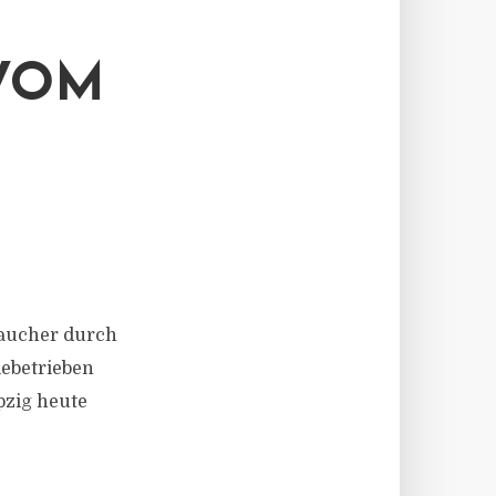
OM M
raucher durch
ebetrieben
pzig heute