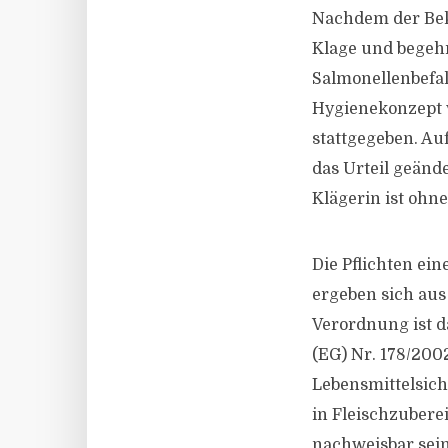
Nachdem der Bekl
Klage und begehrt
Salmonellenbefa
Hygienekonzept 
stattgegeben. Au
das Urteil geänd
Klägerin ist ohne
Die Pflichten ei
ergeben sich aus
Verordnung ist d
(EG) Nr. 178/20
Lebensmittelsich
in Fleischzuber
nachweisbar sein