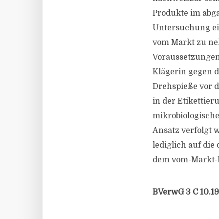
Produkte im abga
Untersuchung ein
vom Markt zu neh
Voraussetzungen v
Klägerin gegen d
Drehspieße vor d
in der Etikettie
mikrobiologische
Ansatz verfolgt 
lediglich auf di
dem vom-Markt-N
BVerwG 3 C 10.19