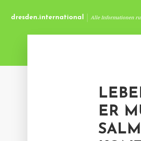
dresden.international
Alle Informationen r
LEBE
ER M
SAL