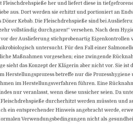
lt Fleischdrehspieße her und liefert diese in tiefgefror
ebe aus. Dort werden sie erhitzt und portioniert an En
ls Döner Kebab. Die Fleischdrehspieße sind bei Ausliefer
zehr vollständig durchgaren!“ versehen. Nach dem Hyg
 vor der Auslieferung stichprobenartig Eigenkontrolle
ikrobiologisch untersucht. Für den Fall einer Salmonell
dliche Maßnahmen vorgesehen; eine zwingende Rückna
e sieht das Konzept der Klägerin aber nicht vor. Sie ist 
m Herstellungsprozess betreffe nur die Prozesshygiene
hmen im Herstellungsverfahren führen. Eine Rücknah
 indes nur veranlasst, wenn diese unsicher seien. Da un
s Fleischdrehspieße durcherhitzt werden müssten und a
ch ein entsprechender Hinweis angebracht werde, erwei
normalen Verwendungsbedingungen nicht als gesundhei