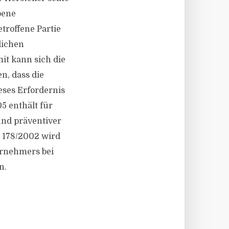
bene
troffene Partie
lichen
it kann sich die
n, dass die
eses Erfordernis
5 enthält für
und präventiver
. 178/2002 wird
ernehmers bei
n.