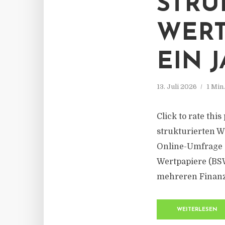
STRU
WERT
EIN 
13. Juli 2026
1 Min
Click to rate thi
strukturierten We
Online-Umfrage „
Wertpapiere (BSW
mehreren Finanzp
WEITERLESEN