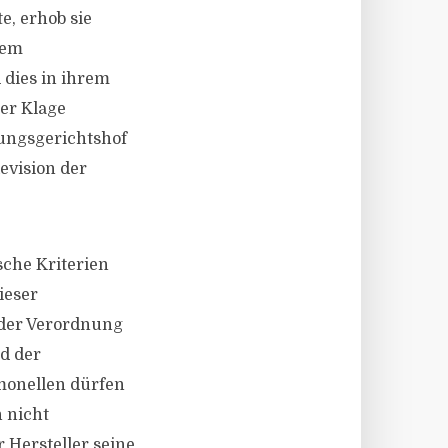
e, erhob sie
dem
dies in ihrem
er Klage
tungsgerichtshof
evision der
sche Kriterien
ieser
 der Verordnung
d der
lmonellen dürfen
 nicht
 Hersteller seine