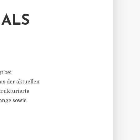
 ALS
t bei
us der aktuellen
trukturierte
hange sowie