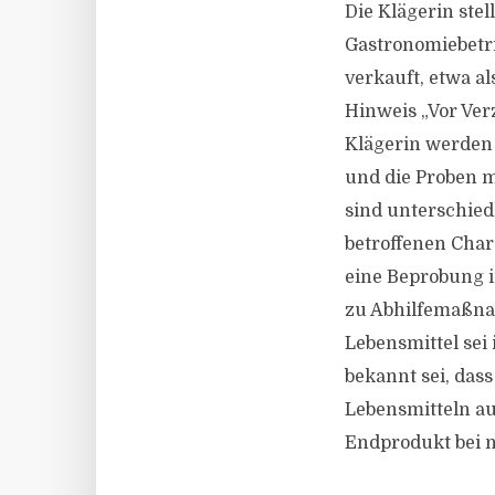
Die Klägerin stel
Gastronomiebetri
verkauft, etwa a
Hinweis „Vor Ver
Klägerin werden
und die Proben m
sind unterschie
betroffenen Charg
eine Beprobung i
zu Abhilfemaßna
Lebensmittel sei
bekannt sei, das
Lebensmitteln au
Endprodukt bei 