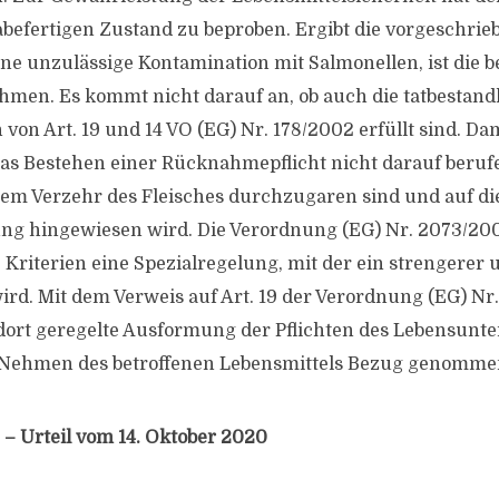
befertigen Zustand zu beproben. Ergibt die vorgeschrie
e unzulässige Kontamination mit Salmonellen, ist die be
men. Es kommt nicht darauf an, ob auch die tatbestand
on Art. 19 und 14 VO (EG) Nr. 178/2002 erfüllt sind. Dam
as Bestehen einer Rücknahmepflicht nicht darauf berufe
em Verzehr des Fleisches durchzugaren sind und auf di
rung hingewiesen wird. Die Verordnung (EG) Nr. 2073/200
 Kriterien eine Spezialregelung, mit der ein strengerer 
wird. Mit dem Verweis auf Art. 19 der Verordnung (EG) Nr
e dort geregelte Ausformung der Pflichten des Lebensunt
ehmen des betroffenen Lebensmittels Bezug genomme
 – Urteil vom 14. Oktober 2020