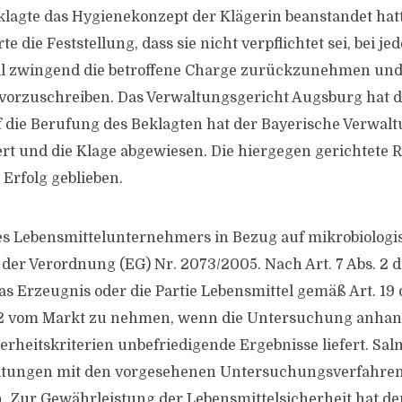
agte das Hygienekonzept der Klägerin beanstandet hatt
e die Feststellung, dass sie nicht verpflichtet sei, bei je
ll zwingend die betroffene Charge zurückzunehmen und 
vorzuschreiben. Das Verwaltungsgericht Augsburg hat d
f die Berufung des Beklagten hat der Bayerische Verwal
ert und die Klage abgewiesen. Die hiergegen gerichtete R
 Erfolg geblieben.
nes Lebensmittelunternehmers in Bezug auf mikrobiologi
 der Verordnung (EG) Nr. 2073/2005. Nach Art. 7 Abs. 2 d
as Erzeugnis oder die Partie Lebensmittel gemäß Art. 19
02 vom Markt zu nehmen, wenn die Untersuchung anhan
erheitskriterien unbefriedigende Ergebnisse liefert. Sa
eitungen mit den vorgesehenen Untersuchungsverfahren
. Zur Gewährleistung der Lebensmittelsicherheit hat der