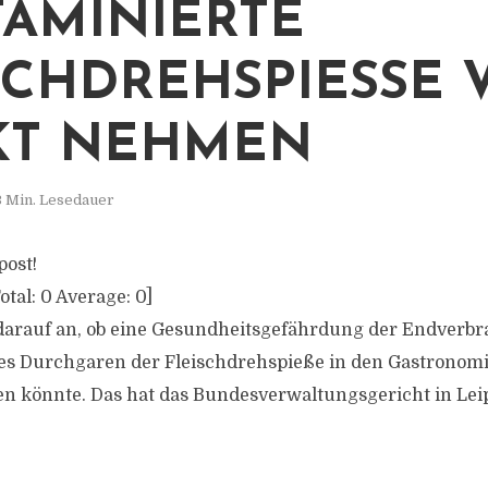
AMINIERTE
SCHDREHSPIESSE V
T NEHMEN
3 Min. Lesedauer
post!
otal:
0
Average:
0
]
darauf an, ob eine Gesundheitsgefährdung der Endverb
 Durchgaren der Fleischdrehspieße in den Gastronomi
 könnte. Das hat das Bundesverwaltungsgericht in Lei