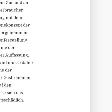
enem Zustand an
dverbraucher
ung mit dem
ienekonzept der
n vorgenommen
enfeststellung
hme der
der Auffassung,
 und müsse daher
me der
ter Gastronomen
uf den
se sich das
tsschädlich.