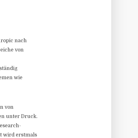
hropic nach
eiche von
ständig
temen wie
en von
n unter Druck.
Research-
 wird erstmals