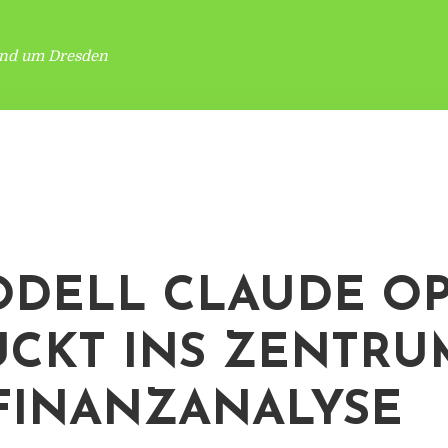
und um Dresden
ODELL CLAUDE O
RÜCKT INS ZENTRU
FINANZANALYSE