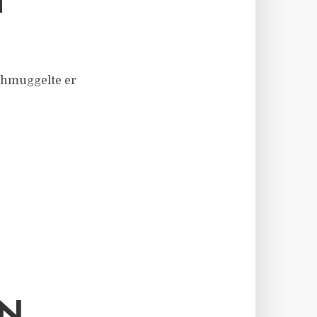
T
chmuggelte er
RN