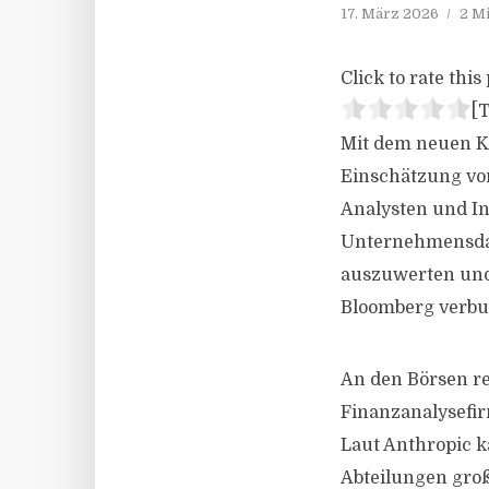
17. März 2026
2 M
Click to rate this 
[T
Mit dem neuen KI
Einschätzung vo
Analysten und In
Unternehmensdat
auszuwerten und 
Bloomberg verb
An den Börsen re
Finanzanalysefi
Laut Anthropic k
Abteilungen gro