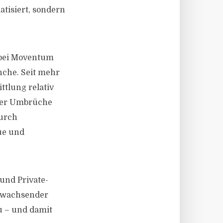
atisiert, sondern
 bei Moventum
nche. Seit mehr
ttlung relativ
cher Umbrüche
durch
ue und
und Private-
t wachsender
u – und damit