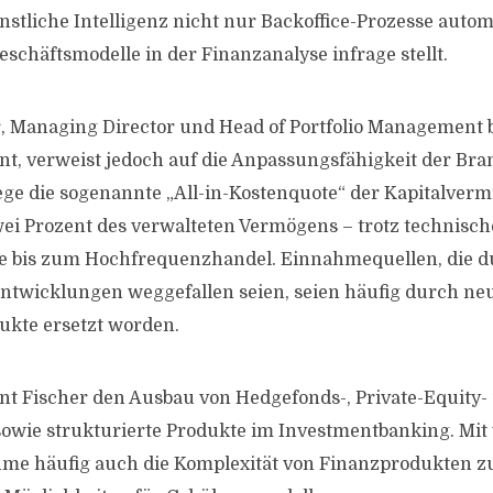
nstliche Intelligenz nicht nur Backoffice-Prozesse autom
eschäftsmodelle in der Finanzanalyse infrage stellt.
r, Managing Director und Head of Portfolio Management
, verweist jedoch auf die Anpassungsfähigkeit der Bra
ege die sogenannte „All-in-Kostenquote“ der Kapitalvermi
zwei Prozent des verwalteten Vermögens – trotz technis
ie bis zum Hochfrequenzhandel. Einnahmequellen, die 
ntwicklungen weggefallen seien, seien häufig durch ne
ukte ersetzt worden.
nnt Fischer den Ausbau von Hedgefonds-, Private-Equity- 
sowie strukturierte Produkte im Investmentbanking. Mi
me häufig auch die Komplexität von Finanzprodukten z