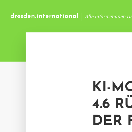
dresden.international
Alle Informationen r
KI-M
4.6 
DER 