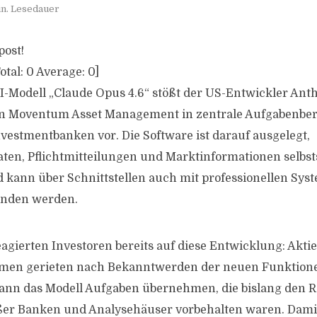
in. Lesedauer
post!
otal:
0
Average:
0
]
-Modell „Claude Opus 4.6“ stößt der US-Entwickler Ant
n Moventum Asset Management in zentrale Aufgabenber
vestmentbanken vor. Die Software ist darauf ausgelegt,
en, Pflichtmitteilungen und Marktinformationen selbst
kann über Schnittstellen auch mit professionellen Sys
unden werden.
agierten Investoren bereits auf diese Entwicklung: Akti
rmen gerieten nach Bekanntwerden der neuen Funktione
ann das Modell Aufgaben übernehmen, die bislang den 
ßer Banken und Analysehäuser vorbehalten waren. Damit