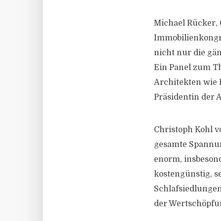
Michael Rücker,
Immobilienkongr
nicht nur die gä
Ein Panel zum Th
Architekten wie 
Präsidentin der 
Christoph Kohl v
gesamte Spannung
enorm, insbesond
kostengünstig, s
Schlafsiedlungen
der Wertschöpfu