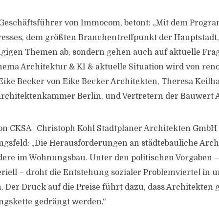
 Geschäftsführer von Immocom, betont: „Mit dem Progra
esses, dem größten Branchentreffpunkt der Hauptstadt,
ngigen Themen ab, sondern gehen auch auf aktuelle Frag
ema Architektur & KI & aktuelle Situation wird von re
Eike Becker von Eike Becker Architekten, Theresa Keilh
Architektenkammer Berlin, und Vertretern der Bauwert A
on CKSA | Christoph Kohl Stadtplaner Architekten GmbH 
sfeld: „Die Herausforderungen an städtebauliche Arch
ere im Wohnungsbau. Unter den politischen Vorgaben – 
eriell – droht die Entstehung sozialer Problemviertel in
. Der Druck auf die Preise führt dazu, dass Architekten
ngskette gedrängt werden.“