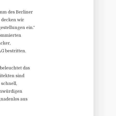
mm des Berliner
 decken wir
estellungen ein.“
nommierten
acker,
G bestritten.
beleuchtet das
itekten sind
schnell,
 unwürdigen
 gnadenlos aus