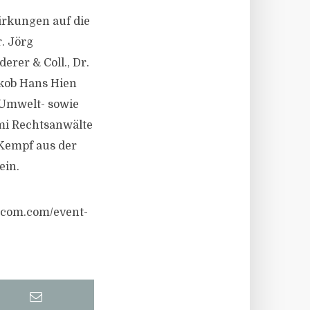
irkungen auf die
. Jörg
erer & Coll., Dr.
akob Hans Hien
 Umwelt- sowie
mi Rechtsanwälte
Kempf aus der
ein.
ocom.com/event-