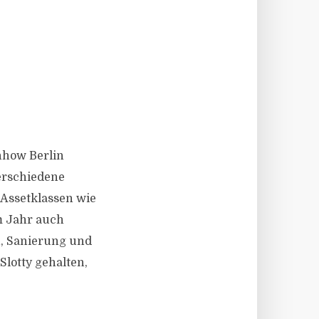
nhow Berlin
erschiedene
Assetklassen wie
m Jahr auch
n, Sanierung und
lotty gehalten,