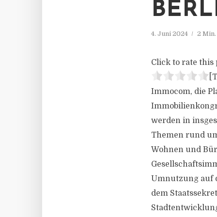
BERL
4. Juni 2024
2 Min
Click to rate this 
[T
Immocom, die Pla
Immobilienkongr
werden in insge
Themen rund um 
Wohnen und Büro
Gesellschaftsimm
Umnutzung auf d
dem Staatssekret
Stadtentwicklun