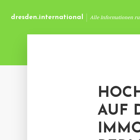
dresden.international
Alle Informationen r
HOCH
AUF 
IMMO