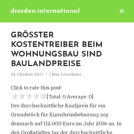
dresden.international
GRÖSSTER K
OSTENTREIBER BEIM W
OHNUNGSBAU SIND B
AULANDPREISE
24. Oktober 2017
1 Min. Lesedauer
Click to rate this post!
[Total:
0
Average:
0
]
Der durchschnittliche Kaufpreis für ein
Grundstück für Eigenheimbebauung zog
demnach auf 112.000 Euro im Jahr 2016 an. In
den Großstädten lag der durchschnittliche