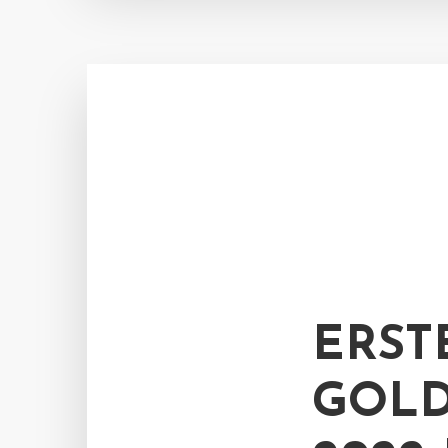
ERST
GOLD