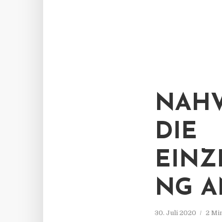
NAHV
DIE
EINZ
NG A
30. Juli 2020
2 Mi