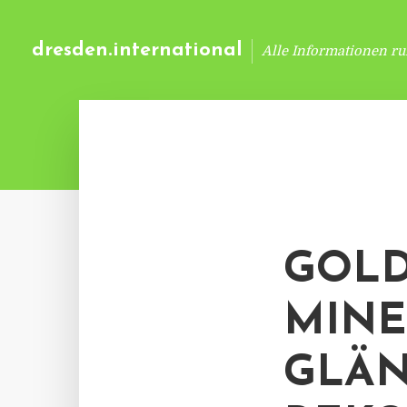
dresden.international
Alle Informationen r
GOLD
MIN
GLÄN