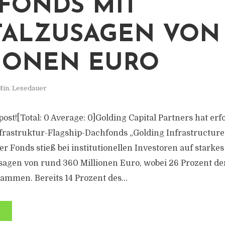
 FONDS MIT
TALZUSAGEN VON 
IONEN EURO
Min. Lesedauer
s post![Total: 0 Average: 0]Golding Capital Partners hat erf
nfrastruktur-Flagship-Dachfonds „Golding Infrastructur
r Fonds stieß bei institutionellen Investoren auf starke
usagen von rund 360 Millionen Euro, wobei 26 Prozent d
ammen. Bereits 14 Prozent des...