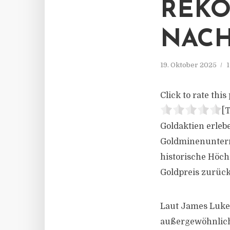
REK
NACH
19. Oktober 2025
1
Click to rate this 
[T
Goldaktien erleb
Goldminenuntern
historische Höch
Goldpreis zurück
Laut James Luke,
außergewöhnlich 