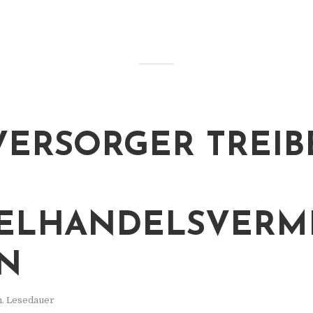
ERSORGER TREIB
ELHANDELSVERM
N
n. Lesedauer