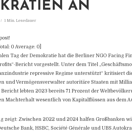
KRATIEN AN
1 Min. Lesedauer
post!
otal:
0
Average:
0
]
len Tag der Demokratie hat die Berliner NGO Facing Fi
rofits“-Bericht vorgestellt. Unter dem Titel „Geschäftsmo
nzindustrie repressive Regime unterstützt“ kritisiert di
n und Vermögensverwalter autoritäre Staaten mit Milli
 Bericht lebten 2023 bereits 71 Prozent der Weltbevölker
en Machterhalt wesentlich von Kapitalflüssen aus dem A
g zeigt: Zwischen 2022 und 2024 halfen Großbanken wi
 Deutsche Bank, HSBC, Société Générale und UBS Autokra