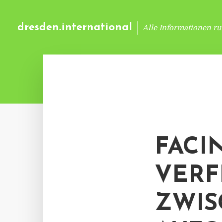
dresden.international
Alle Informationen r
FACI
VER
ZWIS