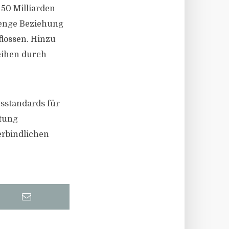
 50 Milliarden
e enge Beziehung
flossen. Hinzu
eihen durch
tsstandards für
rtung
erbindlichen