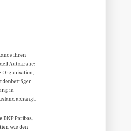
nance ihren
dell Autokratie:
e Organisation,
ardenbeträgen
ung in
usland abhängt.
e BNP Paribas,
tien wie den