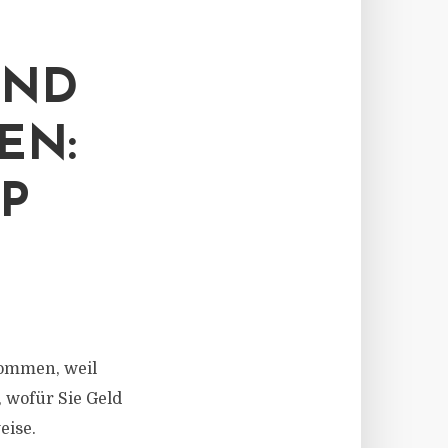
UND
EN:
P
kommen, weil
, wofür Sie Geld
eise.