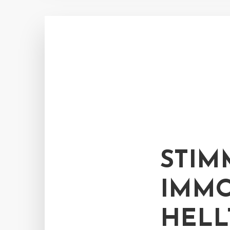
STIM
IMMO
HELL