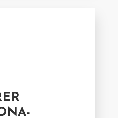
RER
ONA-