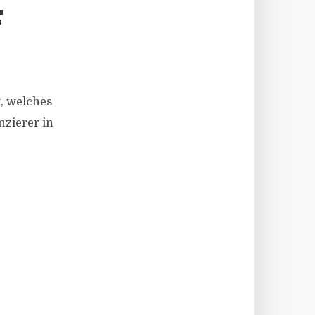
F
, welches
nzierer in