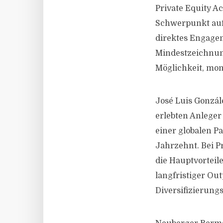
Private Equity A
Schwerpunkt auf 
direktes Engagem
Mindestzeichnun
Möglichkeit, mo
José Luis Gonzále
erlebten Anleger 
einer globalen P
Jahrzehnt. Bei P
die Hauptvorteile
langfristiger Ou
Diversifizierungs