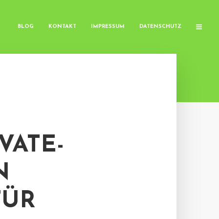
BLOG
KONTAKT
IMPRESSUM
DATENSCHUTZ
VATE-
N
FÜR