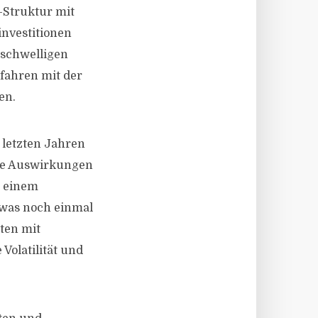
-Struktur mit
nvestitionen
gschwelligen
fahren mit der
en.
n letzten Jahren
 die Auswirkungen
s einem
, was noch einmal
iten mit
Volatilität und