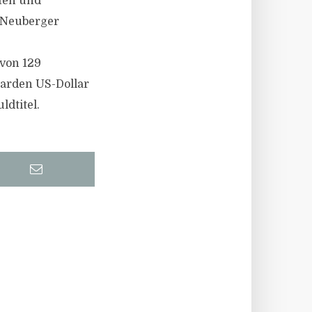
aten und
t Neuberger
von 129
iarden US-Dollar
ldtitel.