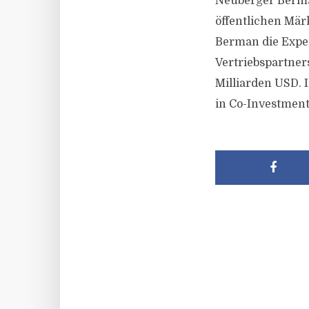
Neuberger Berman
öffentlichen Mär
Berman die Exper
Vertriebspartne
Milliarden USD. 
in Co-Investment