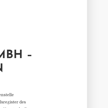
MBH –
N
enstelle
sregister des