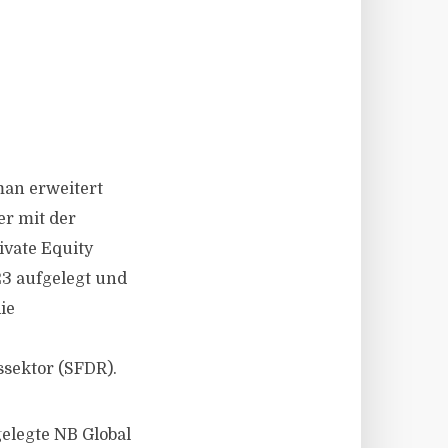
an erweitert
er mit der
ivate Equity
23 aufgelegt und
ie
ssektor (SFDR).
gelegte NB Global