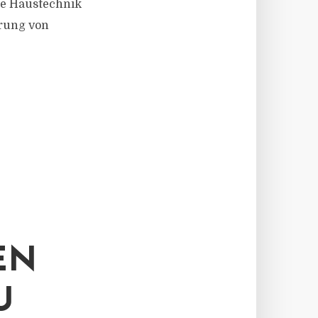
e Haustechnik
rung von
EN
U