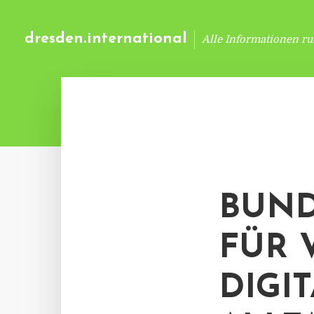
dresden.international
Alle Informationen r
BUND
FÜR 
DIGI