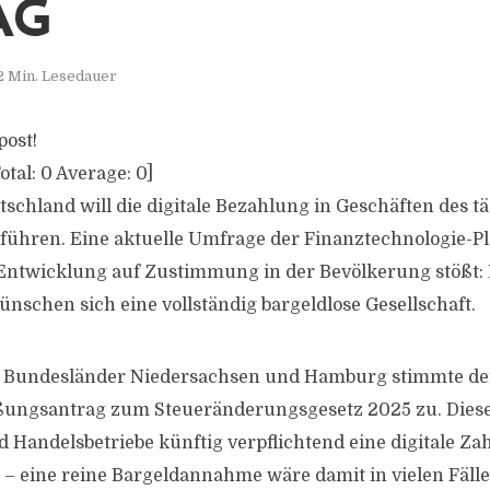
AG
2 Min. Lesedauer
post!
otal:
0
Average:
0
]
utschland will die digitale Bezahlung in Geschäften des 
nführen. Eine aktuelle Umfrage der Finanztechnologie-P
e Entwicklung auf Zustimmung in der Bevölkerung stößt:
nschen sich eine vollständig bargeldlose Gesellschaft.
der Bundesländer Niedersachsen und Hamburg stimmte d
ungsantrag zum Steueränderungsgesetz 2025 zu. Dieser
 Handelsbetriebe künftig verpflichtend eine digitale Za
– eine reine Bargeldannahme wäre damit in vielen Fäll