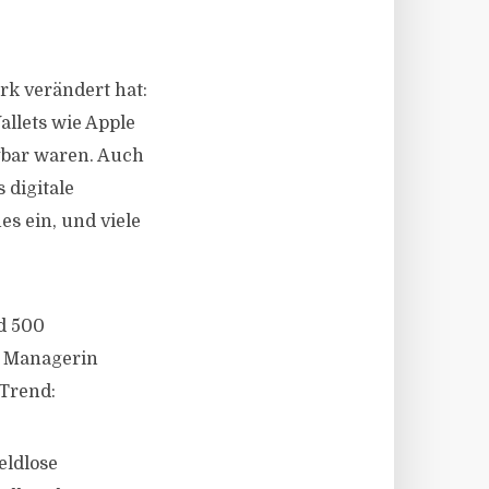
rk verändert hat:
allets wie Apple
ügbar waren. Auch
 digitale
s ein, und viele
d 500
y Managerin
Trend:
eldlose