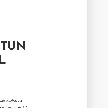
TTUN
L
die globalen
nstieg von 7,5