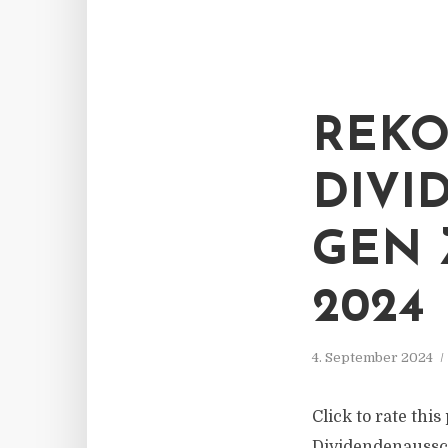
REKO
DIVI
GEN 
2024
4. September 2024
Click to rate thi
Dividendenaussch