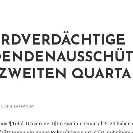
RDVERDÄCHTIGE
DENDENAUSSCHÜ
ZWEITEN QUARTA
2 Min. Lesedauer
s post![Total: 0 Average: 0]Im zweiten Quartal 2024 haben 
üttungen ein neues Rekordniveau erreicht, mit einem A