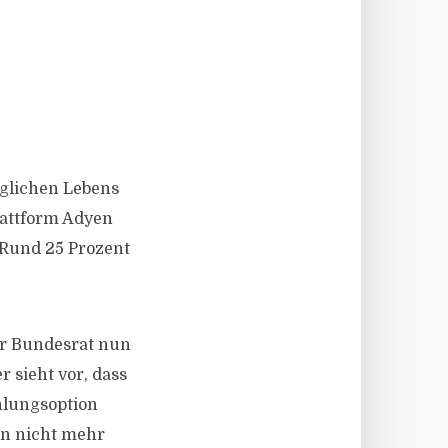
täglichen Lebens
lattform Adyen
 Rund 25 Prozent
er Bundesrat nun
 sieht vor, dass
hlungsoption
en nicht mehr