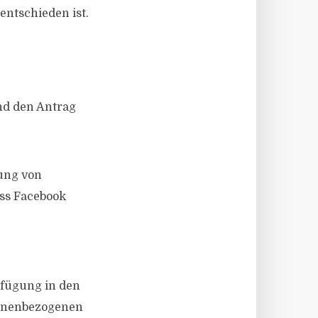
entschieden ist.
nd den Antrag
ung von
ss Facebook
rfügung in den
sonenbezogenen