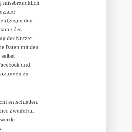
ng missbräuchlich
ozialer
 entgegen den
tzung des
ng der Nutzer
ne Daten mit den
selbst
 Facebook und
dingungen zu
cht entschieden.
her Zweifel an
hwerde
s