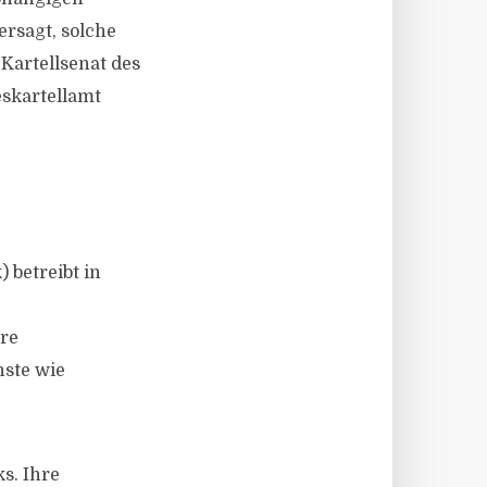
rsagt, solche
Kartellsenat des
eskartellamt
 betreibt in
re
nste wie
s. Ihre