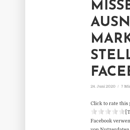
MISS
AUSN
MAR
STEL
FACE
24. Juni 2020
7 Mi
Click to rate this 
[T
Facebook verwen
von Nutzerdaten 