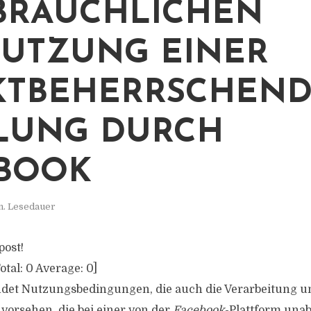
BRÄUCHLICHEN
UTZUNG EINER
KTBEHERRSCHEN
LUNG DURCH
BOOK
n. Lesedauer
post!
otal:
0
Average:
0
]
det Nutzungsbedingungen, die auch die Verarbeitung 
vorsehen, die bei einer von der
Facebook
-Plattform una