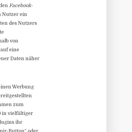
 den
Facebook
-
 Nutzer ein
aten des Nutzers
te
halb von
auf eine
ener Daten näher
 einen Werbung
reitgestellten
nehmen zum
n vielfältiger
lugins ihr
mir-Button“ oder