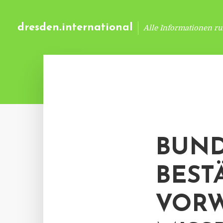
dresden.international
Alle Informationen r
BUND
BEST
VORW