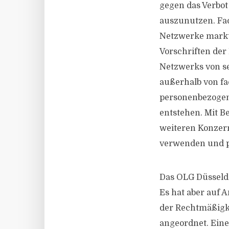
gegen das Verbot
auszunutzen. Fac
Netzwerke markt
Vorschriften de
Netzwerks von se
außerhalb von f
personenbezogen
entstehen. Mit B
weiteren Konzer
verwenden und p
Das OLG Düsseldo
Es hat aber auf 
der Rechtmäßigk
angeordnet. Eine