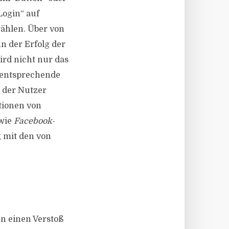
Login“ auf
wählen. Über von
 der Erfolg der
rd nicht nur das
r entsprechende
s der Nutzer
tionen von
 wie
Facebook
-
 mit den von
n einen Verstoß