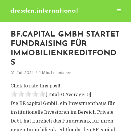
dresden.international
BF.CAPITAL GMBH STARTET
FUNDRAISING FÜR
IMMOBILIENKREDITFOND
S
21. Juli 2024
1 Min. Lesedauer
Click to rate this post!
[Total:
0
Average:
0
]
Die BF.capital GmbH, ein Investmenthaus für
institutionelle Investoren im Bereich Private
Debt, hat kürzlich das Fundraising für ihren
neuen Immobilienkreditfonds, den BF.capital