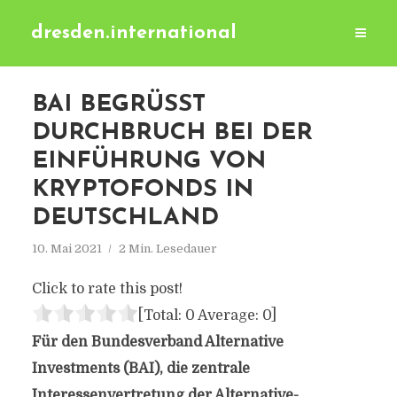
dresden.international
BAI BEGRÜSST D
URCHBRUCH BEI DER E
INFÜHRUNG VON K
RYPTOFONDS IN D
EUTSCHLAND
10. Mai 2021
2 Min. Lesedauer
Click to rate this post!
[Total:
0
Average:
0
]
Für den Bundesverband Alternative
Investments (BAI), die zentrale
Interessenvertretung der Alternative-