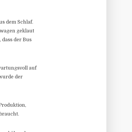
us dem Schlaf.
kswagen geklaut
, dass der Bus
wartungsvoll auf
 wurde der
 Produktion,
braucht.