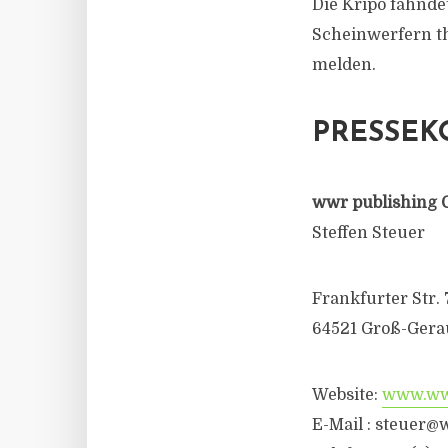
Die Kripo fahnd
Scheinwerfern thr
melden.
PRESSEK
wwr publishing 
Steffen Steuer
Frankfurter Str. 
64521 Groß-Gera
Website:
www.wwr
E-Mail : steuer@