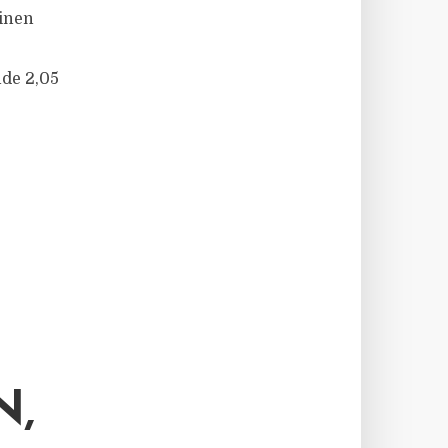
inen
de 2,05
N,