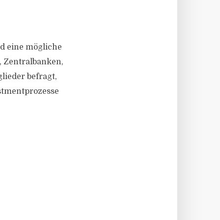
nd eine mögliche
, Zentralbanken,
lieder befragt,
stmentprozesse