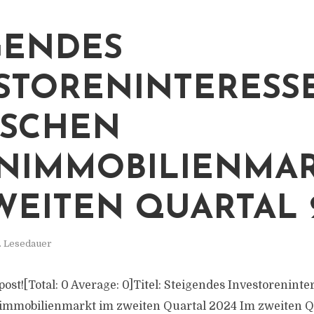
GENDES
STORENINTERESS
TSCHEN
NIMMOBILIENMA
WEITEN QUARTAL 
. Lesedauer
s post![Total: 0 Average: 0]Titel: Steigendes Investorenint
mmobilienmarkt im zweiten Quartal 2024 Im zweiten Q