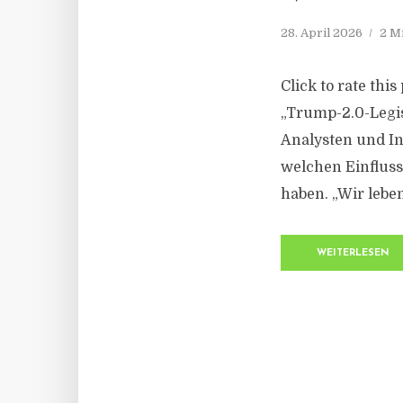
28. April 2026
2 M
Click to rate thi
„Trump-2.0-Legis
Analysten und In
welchen Einflus
haben. „Wir leben 
WEITERLESEN