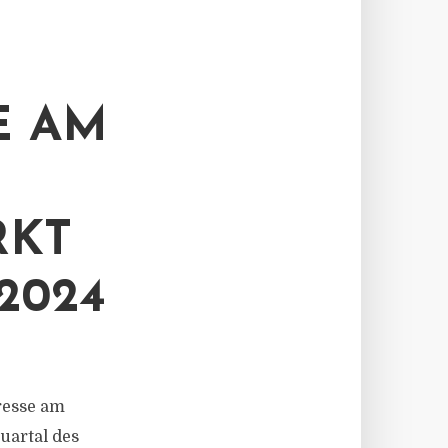
E AM
RKT
2024
eresse am
uartal des