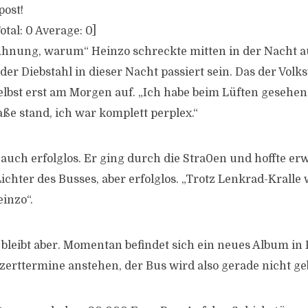
post!
otal:
0
Average:
0
]
Ahnung, warum“ Heinzo schreckte mitten in der Nacht a
der Diebstahl in dieser Nacht passiert sein. Das der Vol
selbst erst am Morgen auf. „Ich habe beim Lüften gesehen
aße stand, ich war komplett perplex.“
auch erfolglos. Er ging durch die Stra0en und hoffte er
ichter des Busses, aber erfolglos. „Trotz Lenkrad-Kralle
einzo“.
t bleibt aber. Momentan befindet sich ein neues Album in
zerttermine anstehen, der Bus wird also gerade nicht ge