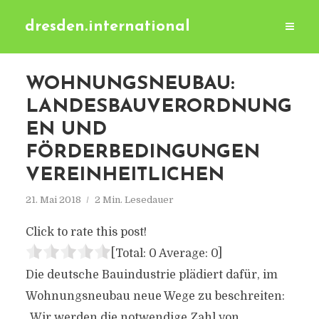
dresden.international
WOHNUNGSNEUBAU:
LANDESBAUVERORDNUNG
EN UND
FÖRDERBEDINGUNGEN
VEREINHEITLICHEN
21. Mai 2018
2 Min. Lesedauer
Click to rate this post!
[Total:
0
Average:
0
]
Die deutsche Bauindustrie plädiert dafür, im
Wohnungsneubau neue Wege zu beschreiten:
„Wir werden die notwendige Zahl von