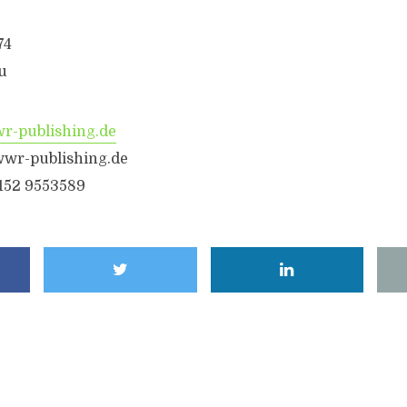
74
u
-publishing.de
wwr-publishing.de
6152 9553589