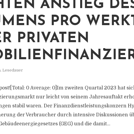
HTEN ANSTIEG DE
MENS PRO WERK
ER PRIVATEN
BILIENFINANZIE
n. Lesedauer
s post![Total: 0 Average: 0]Im zweiten Quartal 2023 hat sic
ierungsmarkt nur leicht von seinem Jahresauftakt erhol
en stabil waren. Der Finanzdienstleistungskonzern Hyp
herung der Verbraucher durch intensive Diskussionen üb
ebäudeenergiegesetzes (GEG) und die damit...