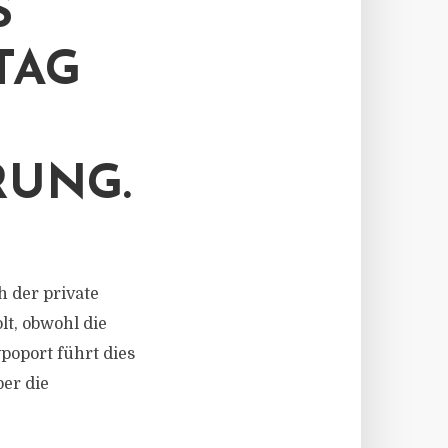
S
TAG
RUNG.
h der private
t, obwohl die
oport führt dies
er die