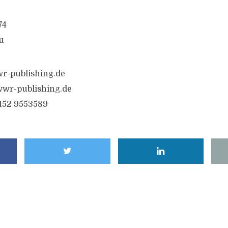
74
u
r-publishing.de
wwr-publishing.de
6152 9553589