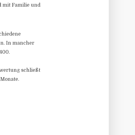
d mit Familie und
schiedene
en. In mancher
.400.
swertung schließt
 Monate.