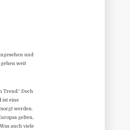
 angesehen und
n gehen weit
im Trend.“ Doch
 ist eine
tsorgt werden.
Europas gelten,
 Was auch viele