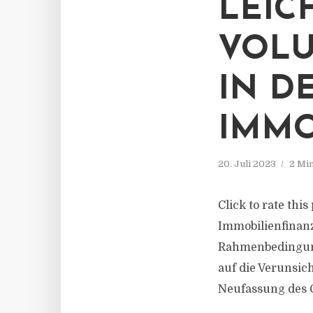
LEIC
VOLU
IN D
IMMO
20. Juli 2023
2 Mi
Click to rate thi
Immobilienfinanz
Rahmenbedingung
auf die Verunsic
Neufassung des G