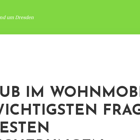
und um Dresden
UB IM WOHNMOBI
WICHTIGSTEN FRA
BESTEN