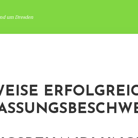
und um Dresden
WEISE ERFOLGREI
ASSUNGSBESCHW