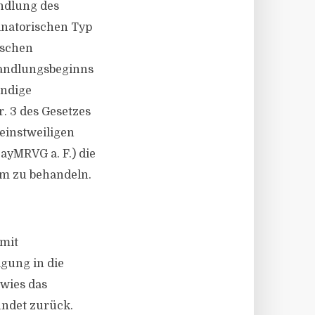
ndlung des
inatorischen Typ
ischen
handlungsbeginns
ändige
Nr. 3 des Gesetzes
einstweiligen
ayMRVG a. F.) die
um zu behandeln.
 mit
gung in die
 wies das
ündet zurück.