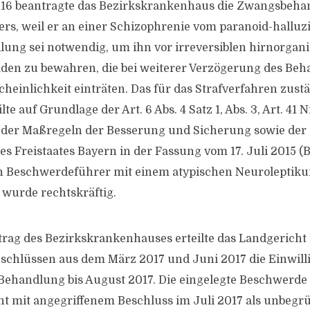
16 beantragte das Bezirkskrankenhaus die Zwangsbeha
s, weil er an einer Schizophrenie vom paranoid-halluz
dlung sei notwendig, um ihn vor irreversiblen hirnorgan
den zu bewahren, die bei weiterer Verzögerung des Be
heinlichkeit einträten. Das für das Strafverfahren zust
te auf Grundlage der Art. 6 Abs. 4 Satz 1, Abs. 3, Art. 41 
 der Maßregeln der Besserung und Sicherung sowie der 
s Freistaates Bayern in der Fassung vom 17. Juli 2015 (B
en Beschwerdeführer mit einem atypischen Neuroleptik
 wurde rechtskräftig.
rag des Bezirkskrankenhauses erteilte das Landgericht
schlüssen aus dem März 2017 und Juni 2017 die Einwilli
Behandlung bis August 2017. Die eingelegte Beschwerde
t mit angegriffenem Beschluss im Juli 2017 als unbegr