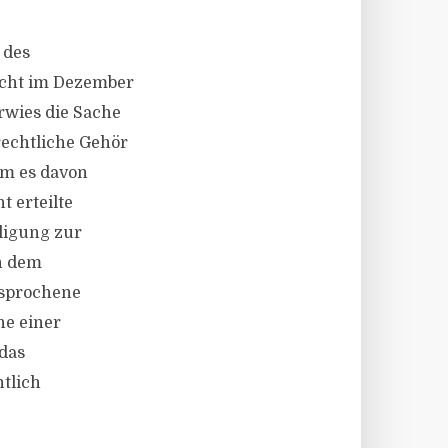
 des
icht im Dezember
rwies die Sache
rechtliche Gehör
em es davon
 erteilte
ligung zur
on dem
esprochene
he einer
das
tlich