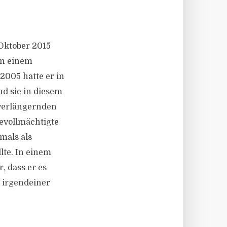
Oktober 2015
in einem
2005 hatte er in
d sie in diesem
verlängernden
evollmächtigte
mals als
lte. In einem
, dass er es
n irgendeiner