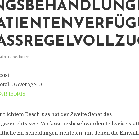
NGSBEHANDLUNG
PATIENTENVERFÜ
ASSREGELVOLLZUG
Min. Lesedauer
post!
otal:
0
Average:
0
]
BvR 1314/18
entlichtem Beschluss hat der Zweite Senat des
sgerichts zwei Verfassungsbeschwerden teilweise statt
htliche Entscheidungen richteten, mit denen die Einwill