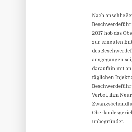
Nach anschließe
Beschwerdeführe
2017 hob das Obe
zur erneuten Ent
des Beschwerdefü
ausgegangen sei,
daraufhin mit an
täglichen Injekt
Beschwerdeführe
Verbot, ihm Neur
Zwangsbehandlun
Oberlandesgerich
unbegründet.