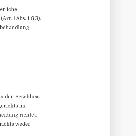
erliche
Art. 1 Abs. 1 GG).
gsbehandlung
gen den Beschluss
erichts im
eidung richtet.
richts weder