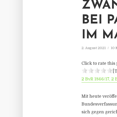
ZWA
BEI 
IM M
2. August 2021
10 
Click to rate this 
[T
2 BvR 1866/17, 2 
Mit heute veröff
Bundesverfassung
sich gegen geric