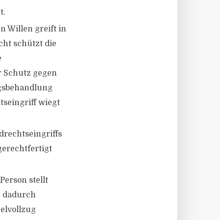
t.
 Willen greift in
ht schützt die
e
r Schutz gegen
ngsbehandlung
seingriff wiegt
rechtseingriffs
erechtfertigt
Person stellt
h dadurch
elvollzug