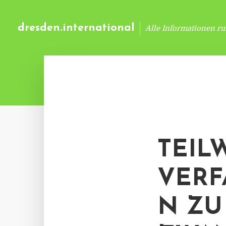
dresden.international
Alle Informationen r
TEIL
VERF
N ZU