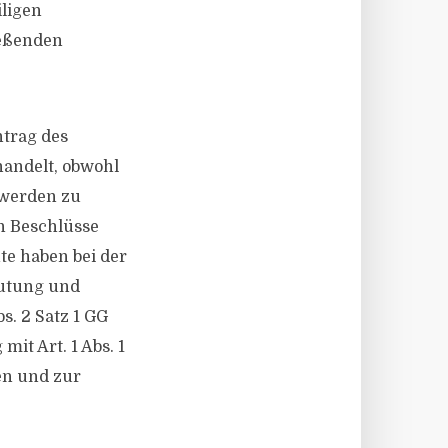
ligen
ießenden
trag des
andelt, obwohl
t werden zu
n Beschlüsse
te haben bei der
eutung und
s. 2 Satz 1 GG
mit Art. 1 Abs. 1
en und zur