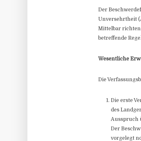
Der Beschwerdefü
Unversehrtheit (A
Mittelbar richte
betreffende Regel
Wesentliche Erw
Die Verfassungs
Die erste V
des Landger
Ausspruch ü
Der Beschwe
vorgelegt n