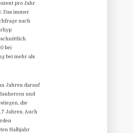
ozent pro Jahr
t. Das immer
achfrage nach
erhyp
schnittlich
0 bei
ng bei mehr als
hn Jahren darauf
i Bauherren und
stiegen, die
3,7 Jahren. Auch
urden
ten Halbjahr