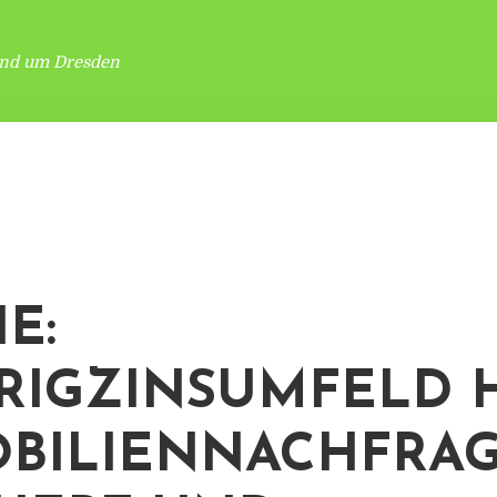
und um Dresden
E:
RIGZINSUMFELD 
BILIENNACHFRA