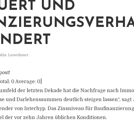
UERT UND
NZIERUNGSVERH
NDERT
Min. Lesedauer
post!
otal:
0
Average:
0
]
umfeld der letzten Dekade hat die Nachfrage nach Immob
se und Darlehenssummen deutlich steigen lassen“, sagt 
ender von Interhyp. Das Zinsniveau für Baufinanzierunge
el der vor zehn Jahren üblichen Konditionen.