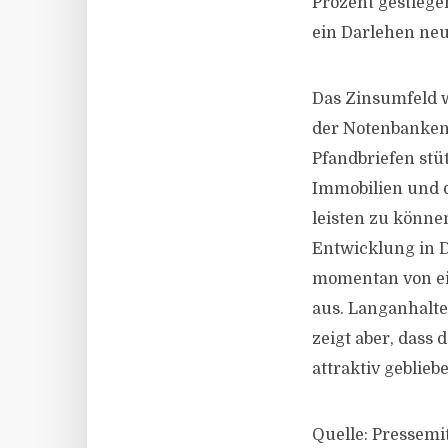
Prozent gestiege
ein Darlehen ne
Das Zinsumfeld wi
der Notenbanken 
Pfandbriefen stü
Immobilien und d
leisten zu könne
Entwicklung in 
momentan von ei
aus. Langanhalt
zeigt aber, dass 
attraktiv gebliebe
Quelle: Pressemi