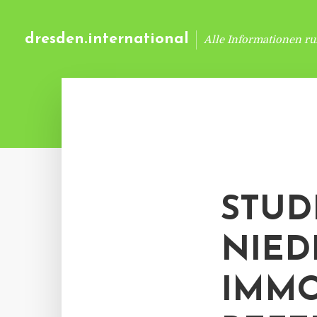
dresden.international
Alle Informationen r
STUDI
NIED
IMMO