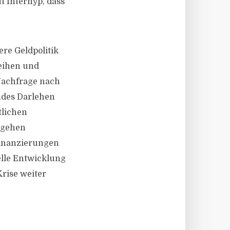
t Interhyp, dass
ere Geldpolitik
eihen und
 Nachfrage nach
ndes Darlehen
tlichen
 gehen
inanzierungen
lle Entwicklung
Krise weiter