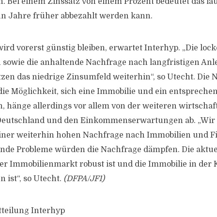
n. Bei einem Zinssatz von einem Prozent bedeutet das lau
un Jahre früher abbezahlt werden kann.
rd vorerst günstig bleiben, erwartet Interhyp. „Die lock
sowie die anhaltende Nachfrage nach langfristigen Anl
tzen das niedrige Zinsumfeld weiterhin“, so Utecht. Die
ie Möglichkeit, sich eine Immobilie und ein entspreche
n, hänge allerdings vor allem von der weiteren wirtschaf
Deutschland und den Einkommenserwartungen ab. „Wir
ner weiterhin hohen Nachfrage nach Immobilien und F
ende Probleme würden die Nachfrage dämpfen. Die aktue
der Immobilienmarkt robust ist und die Immobilie in der 
n ist“, so Utecht.
(DFPA/JF1)
tteilung Interhyp