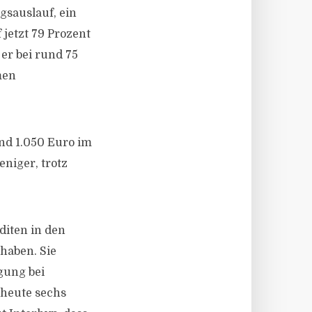
gsauslauf, ein
 jetzt 79 Prozent
 er bei rund 75
men
und 1.050 Euro im
niger, trotz
diten in den
haben. Sie
gung bei
 heute sechs