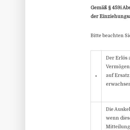
Gemäß § 459i Abs
der Einziehungs
Bitte beachten Si
Der Erlös
Vermögens
auf Ersatz
•
erwachsen 
Die Auskeh
wenn dies
Mitteilun