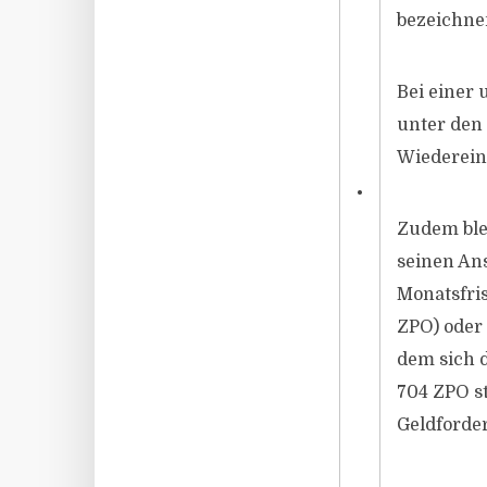
bezeichnen
Bei einer
unter den
Wiedereins
•
Zudem ble
seinen An
Monatsfris
ZPO) oder 
dem sich d
704 ZPO st
Geldforde