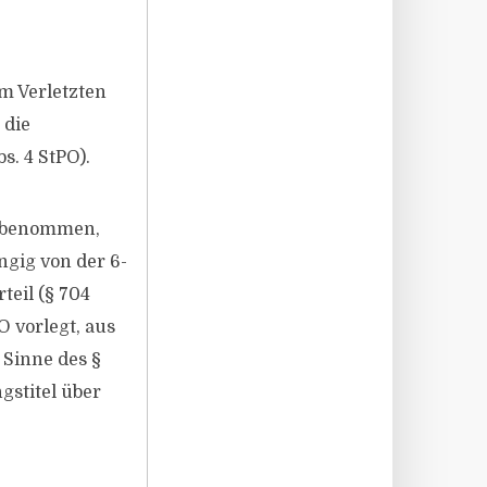
m Verletzten
 die
s. 4 StPO).
unbenommen,
gig von der 6-
teil (§ 704
O vorlegt, aus
 Sinne des §
gstitel über