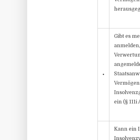
herausgege
Gibt es me
anmelden, 
Verwertun
angemeldet
Staatsanwa
•
Vermögen d
Insolvenzg
ein (§ 111i
Kann ein I
Insolvenzv