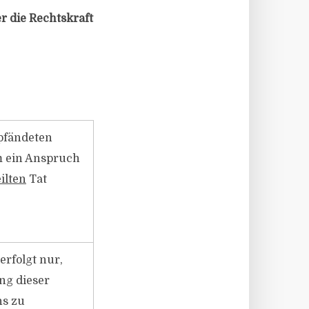
r die Rechtskraft
epfändeten
m ein Anspruch
ilten
Tat
erfolgt nur,
ng dieser
hs zu