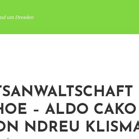
und um Dresden
TSANWALTSCHAFT
HOE – ALDO CAKO
ON NDREU KLISM