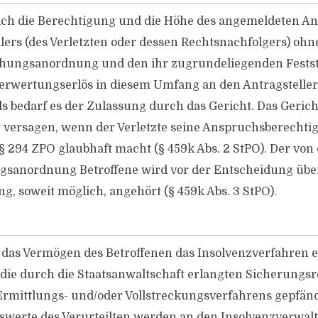
ich die Berechtigung und die Höhe des angemeldeten A
lers (des Verletzten oder dessen Rechtsnachfolgers) ohn
ehungsanordnung und den ihr zugrundeliegenden Festst
Verwertungserlös in diesem Umfang an den Antragsteller
s bedarf es der Zulassung durch das Gericht. Das Gerich
 versagen, wenn der Verletzte seine Anspruchsberechti
§ 294 ZPO glaubhaft macht (§ 459k Abs. 2 StPO). Der von
gsanordnung Betroffene wird vor der Entscheidung über
, soweit möglich, angehört (§ 459k Abs. 3 StPO).
das Vermögen des Betroffenen das Insolvenzverfahren er
die durch die Staatsanwaltschaft erlangten Sicherungsr
Ermittlungs- und/​oder Vollstreckungsverfahrens gepfän
werte des Verurteilten werden an den Insolvenzverwalt