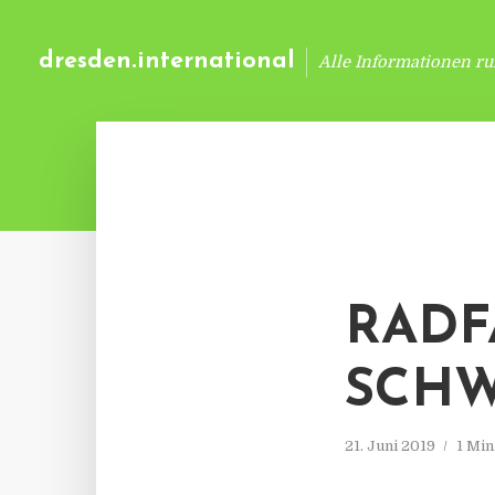
dresden.international
Alle Informationen r
RADF
SCHW
21. Juni 2019
1 Min