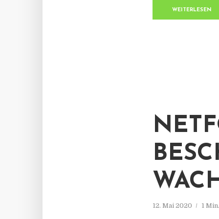
WEITERLESEN
NETF
BESC
WAC
12. Mai 2020
1 Min