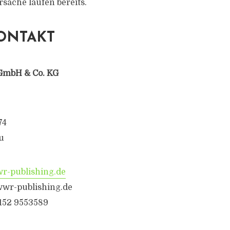
sache laufen bereits.
ONTAKT
GmbH & Co. KG
74
u
-publishing.de
wwr-publishing.de
6152 9553589