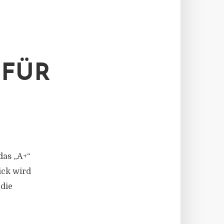
 FÜR
das „A+“
ick wird
 die