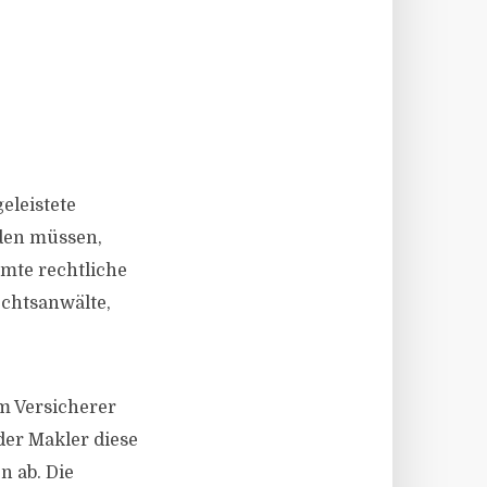
eleistete
den müssen,
mmte rechtliche
chtsanwälte,
m Versicherer
der Makler diese
 ab. Die