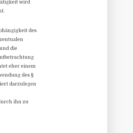
ätigkeit wird
t.
bhängigkeit des
ozentualen
und die
amtbetrachtung
htet eher einem
nwendung des §
diert darzulegen
durch ihn zu