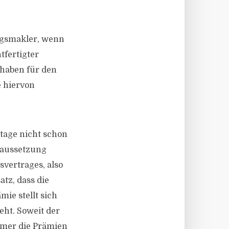
ngsmakler, wenn
tfertigter
n haben für den
e hiervon
tage nicht schon
raussetzung
vertrages, also
tz, dass die
mie stellt sich
eht. Soweit der
hmer die Prämien