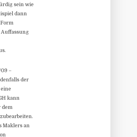
ürdig sein wie
ispiel dann
r Form
r Auffassung
us.
/09 –
denfalls der
 eine
BGH kann
r dem
zubearbeiten.
s Maklers an
von