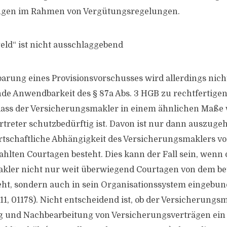
ngen im Rahmen von Vergütungsregelungen.
eld“ ist nicht ausschlaggebend
barung eines Provisions­vorschusses wird allerdings nich
nde Anwendbarkeit des § 87a Abs. 3 HGB zu rechtferti
dass der Versicherungsmakler in einem ähnlichen Maße 
treter schutzbedürftig ist. Davon ist nur dann auszuge
rtschaftliche Abhängigkeit des Versicherungsmaklers vo
ahlten Courtagen besteht. Dies kann der Fall sein, wenn 
kler nicht nur weit überwiegend Courtagen von dem be
eht, sondern auch in sein Organisationssystem eingebund
11, 01178). Nicht entscheidend ist, ob der Ver­sicherungs
ng und Nachbearbeitung von Versicherungsverträgen ein