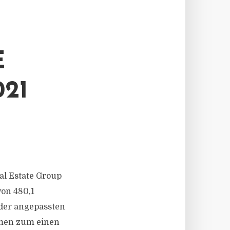
E
21
eal Estate Group
von 480,1
 der angepassten
hmen zum einen