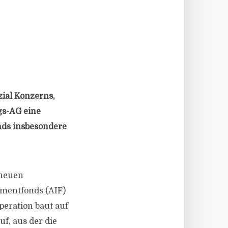
ial Konzerns,
gs-AG eine
onds insbesondere
 neuen
tmentfonds (AIF)
peration baut auf
f, aus der die