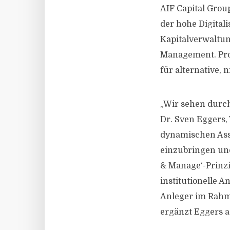
AIF Capital Grou
der hohe Digital
Kapitalverwaltun
Management. Prov
für alternative, 
„Wir sehen durch
Dr. Sven Eggers,
dynamischen Asse
einzubringen und
& Manage‘-Prinzi
institutionelle A
Anleger im Rahme
ergänzt Eggers 