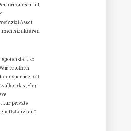
e Performance und
F-
ovinzial Asset
estmentstrukturen
spotenzial“, so
„Wir eröffnen
henexpertise mit
wollen das ‚Plug
ere
t für private
häftstätigkeit“,