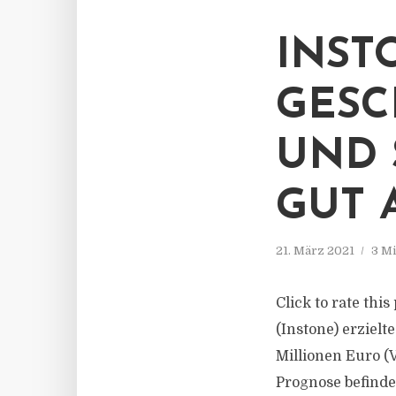
INST
GESC
UND 
GUT 
21. März 2021
3 Mi
Click to rate thi
(Instone) erziel
Millionen Euro (
Prognose befind