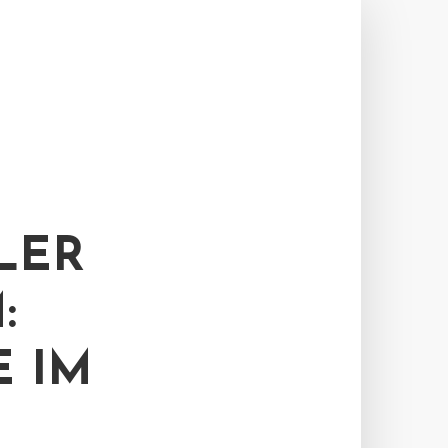
LER
:
E IM