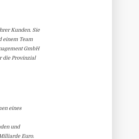
hrer Kunden. Sie
und einem Team
 Management GmbH
r die Provinzial
men eines
nden und
illiarde Euro.