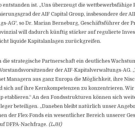
p entstanden ist. „Uns überzeugt die wettbewerbsfähig
isierungsgrad der AIF Capital Group, insbesondere der AI
gs-AG“, so Dr. Marian Berneburg, Geschäftsführer der Pr
inzial will dadurch künftig stärker auf regulierte Inv
nicht liquide Kapitalanlagen zurückgreifen.
 die strategische Partnerschaft ein deutliches Wachstum
 Vorstandsvorsitzender der AIF-Kapitalverwaltungs-AG. 
t Managern aus ganz Europa die Möglichkeit, ihre Nisc
 sich auf ihre Kernkompetenzen zu konzentrieren. Wir 
p etablieren.“ An den Fondsstrukturen können sich weit
nleger beteiligen. „Daneben bleibt natürlich unser Angebo
n der Flex-Fonds ein wesentlicher Bereich unserer Gesc
auf DFPA-Nachfrage.
(LJH)