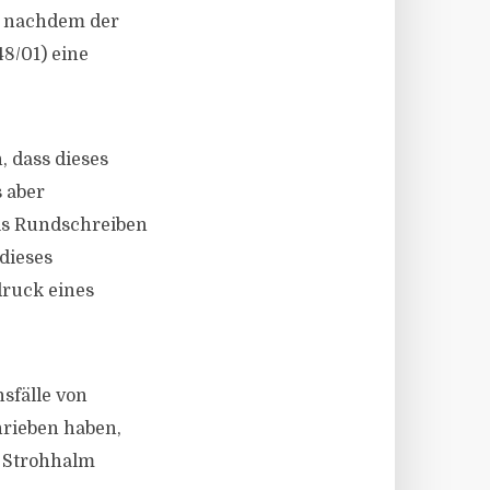
, nachdem der
8/01) eine
 dass dieses
 aber
els Rundschreiben
dieses
druck eines
sfälle von
hrieben haben,
m Strohhalm