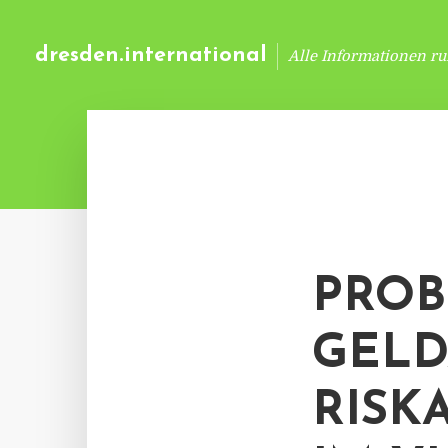
dresden.international
Alle Informationen r
PROB
GELD
RISK