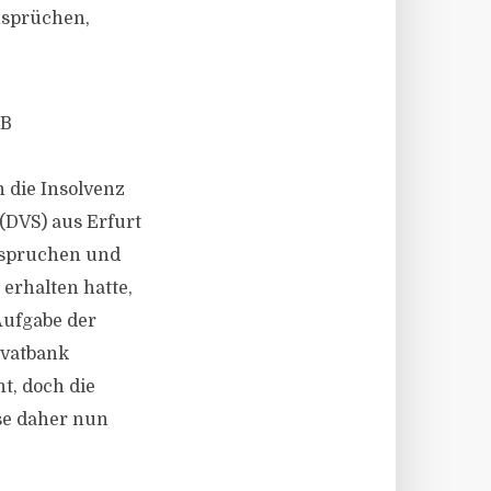
nsprüchen,
WB
n die Insolvenz
(DVS) aus Erfurt
nspruchen und
erhalten hatte,
 Aufgabe der
ivatbank
t, doch die
sse daher nun