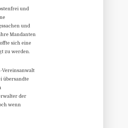
stenfrei und
ine
ngssachen und
r ihre Mandanten
ffte sich eine
gt zu werden.
S-Vereinsanwalt
i übersandte
m
rwalter der
doch wenn