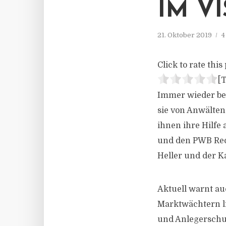
IM V
21. Oktober 2019
4
Click to rate this 
[T
Immer wieder ber
sie von Anwälten
ihnen ihre Hilfe
und den PWB Rech
Heller und der 
Aktuell warnt a
Marktwächtern l
und Anlegerschut