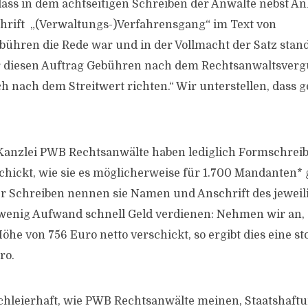
dass in dem achtseitigen Schreiben der Anwälte nebst Anl
hrift „(Verwaltungs-)Verfahrensgang“ im Text von
ühren die Rede war und in der Vollmacht der Satz stand:
ür diesen Auftrag Gebühren nach dem Rechtsanwaltsver
ch nach dem Streitwert richten.“ Wir unterstellen, dass 
Kanzlei PWB Rechtsanwälte haben lediglich Formschreib
hickt, wie sie es möglicherweise für 1.700 Mandanten*
er Schreiben nennen sie Namen und Anschrift des jewei
t wenig Aufwand schnell Geld verdienen: Nehmen wir an,
he von 756 Euro netto verschickt, so ergibt dies eine 
ro.
s schleierhaft, wie PWB Rechtsanwälte meinen, Staatshaf