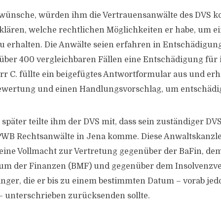
 wünsche, würden ihm die Vertrauensanwälte des DVS ko
klären, welche rechtlichen Möglichkeiten er habe, um e
u erhalten. Die Anwälte seien erfahren in Entschädigu
n über 400 vergleichbaren Fällen eine Entschädigung fü
r C. füllte ein beigefügtes Antwortformular aus und erho
bewertung und einen Handlungsvorschlag, um entschädi
 später teilte ihm der DVS mit, dass sein zuständiger DV
 PWB Rechtsanwälte in Jena komme. Diese Anwaltskanzle
eine Vollmacht zur Vertretung gegenüber der BaFin, de
um der Finanzen (BMF) und gegenüber dem Insolvenzve
inger, die er bis zu einem bestimmten Datum – vorab je
– unterschrieben zurücksenden sollte.