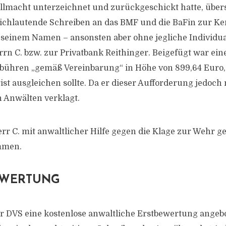
Vollmacht unterzeichnet und zurückgeschickt hatte, übe
ichlautende Schreiben an das BMF und die BaFin zur Ken
n seinem Namen – ansonsten aber ohne jegliche Individu
rn C. bzw. zur Privatbank Reithinger. Beigefügt war ei
bühren „gemäß Vereinbarung“ in Höhe von 899,64 Euro, 
st ausgleichen sollte. Da er dieser Aufforderung jedoch n
 Anwälten verklagt.
r C. mit anwaltlicher Hilfe gegen die Klage zur Wehr ge
mmen.
EWERTUNG
 DVS eine kostenlose anwaltliche Erstbewertung angebo