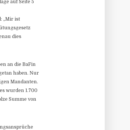
age auf Seite 5
 „Mir ist
gütungsgesetz
genau dies
en an die BaFin
 getan haben. Nur
ligen Mandanten.
 es wurden 1.700
stolze Summe von
tungsansprüche