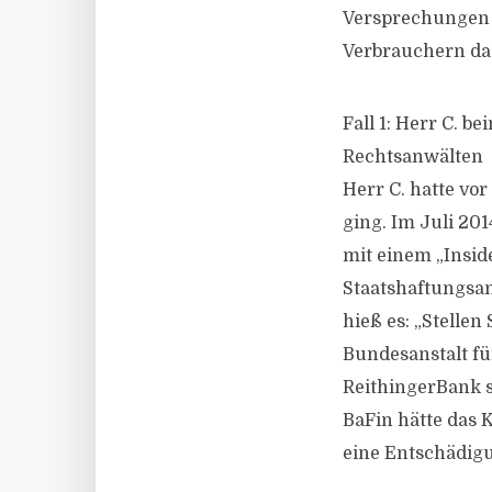
Versprechungen 
Verbrauchern das
Fall 1: Herr C. 
Rechtsanwälten
Herr C. hatte vor
ging. Im Juli 20
mit einem „Insid
Staatshaftungsan
hieß es: „Stellen 
Bundesanstalt fü
ReithingerBank s
BaFin hätte das 
eine Entschädig