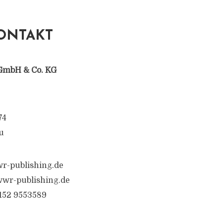
ONTAKT
GmbH & Co. KG
74
u
r-publishing.de
wwr-publishing.de
6152 9553589