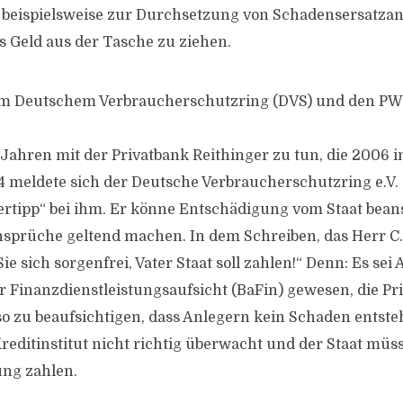
beispielsweise zur Durchsetzung von Schadensersatza
 Geld aus der Tasche zu ziehen.
beim Deutschem Verbraucherschutzring (DVS) und den P
 Jahren mit der Privatbank Reithinger zu tun, die 2006 i
14 meldete sich der Deutsche Verbraucherschutzring e.V. 
ertipp“ bei ihm. Er könne Entschädigung vom Staat bea
sprüche geltend machen. In dem Schreiben, das Herr C. 
Sie sich sorgenfrei, Vater Staat soll zahlen!“ Denn: Es sei
r Finanzdienstleistungsaufsicht (BaFin) gewesen, die Pr
o zu beaufsichtigen, dass Anlegern kein Schaden entsteh
Kreditinstitut nicht richtig überwacht und der Staat mü
ung zahlen.