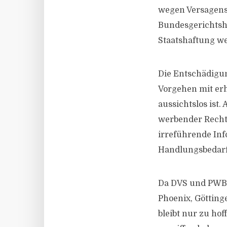
wegen Versagens
Bundesgerichtsho
Staatshaftung w
Die Entschädigun
Vorgehen mit erh
aussichtslos ist.
werbender Recht
irreführende Inf
Handlungsbedarf
Da DVS und PWB 
Phoenix, Götting
bleibt nur zu ho