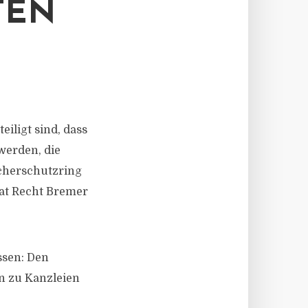
TEN
iligt sind, dass
werden, die
ucherschutzring
rat Recht Bremer
ssen: Den
n zu Kanzleien