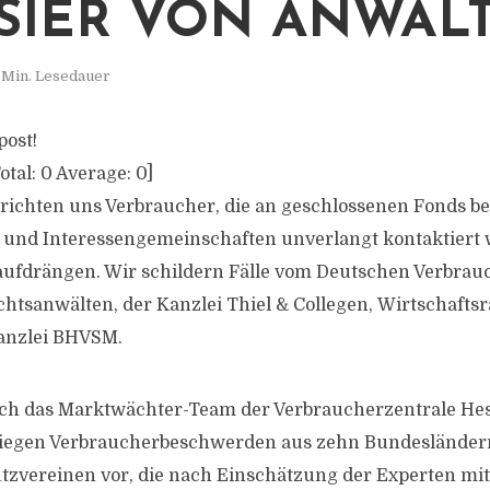
ISIER VON ANWÄL
 Min. Lesedauer
post!
otal:
0
Average:
0
]
ichten uns Verbraucher, die an geschlossenen Fonds bete
 und Interessengemeinschaften unverlangt kontaktiert 
 aufdrängen. Wir schildern Fälle vom Deutschen Verbra
tsanwälten, der Kanzlei Thiel & Collegen, Wirtschafts
Kanzlei BHVSM.
uch das Marktwächter-Team der Verbraucherzentrale He
iegen Verbraucherbeschwerden aus zehn Bundesländer
zvereinen vor, die nach Einschätzung der Experten mit