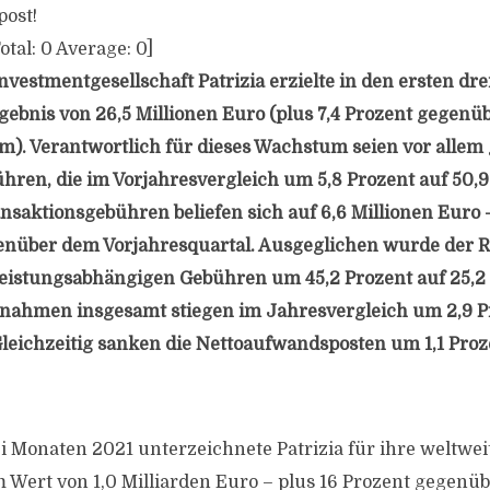
post!
otal:
0
Average:
0
]
nvestmentgesellschaft Patrizia erzielte in den ersten dr
rgebnis von 26,5 Millionen Euro (plus 7,4 Prozent gegen
m). Verantwortlich für dieses Wachstum seien vor allem
ren, die im Vorjahresvergleich um 5,8 Prozent auf 50,9
ansaktionsgebühren beliefen sich auf 6,6 Millionen Euro 
genüber dem Vorjahresquartal. Ausgeglichen wurde der
leistungsabhängigen Gebühren um 45,2 Prozent auf 25,2 
nahmen insgesamt stiegen im Jahresvergleich um 2,9 Pr
Gleichzeitig sanken die Nettoaufwandsposten um 1,1 Proze
ei Monaten 2021 unterzeichnete Patrizia für ihre weltw
 Wert von 1,0 Milliarden Euro – plus 16 Prozent gegenü