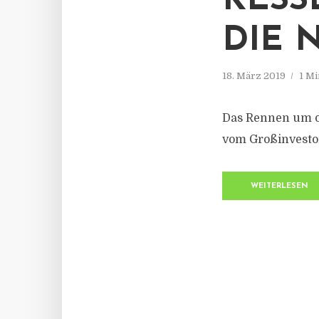
KESS
DIE 
18. März 2019
1 Mi
Das Rennen um d
vom Großinvestor
WEITERLESEN