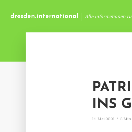
dresden.international
Alle Informationen r
PATR
INS 
14. Mai 2021
2 Min