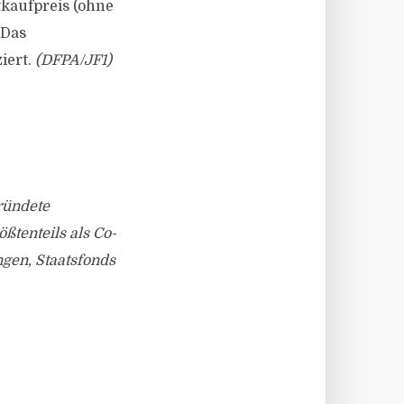
tkaufpreis (ohne
 Das
iert.
(DFPA/JF1)
ründete
tenteils als Co-
ngen, Staatsfonds