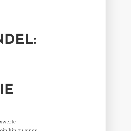
NDEL:
IE
nswerte
oin hin zu einer