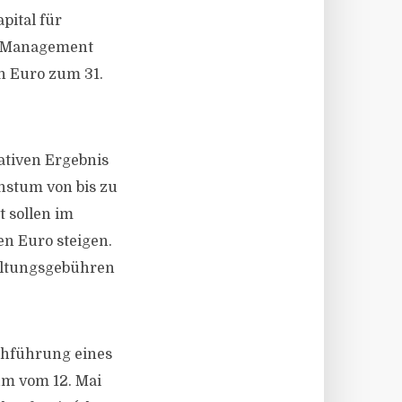
pital für
er Management
n Euro zum 31.
rativen Ergebnis
chstum von bis zu
 sollen im
en Euro steigen.
altungsgebühren
chführung eines
um vom 12. Mai