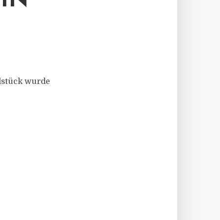
IN
dstück wurde