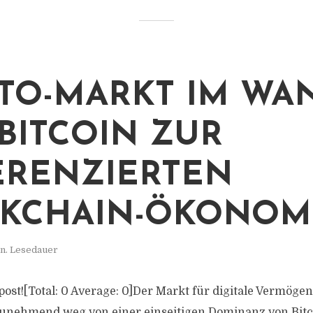
TO-MARKT IM WA
BITCOIN ZUR
ERENZIERTEN
KCHAIN-ÖKONOM
n. Lesedauer
s post![Total: 0 Average: 0]Der Markt für digitale Vermöge
zunehmend weg von einer einseitigen Dominanz von Bitc