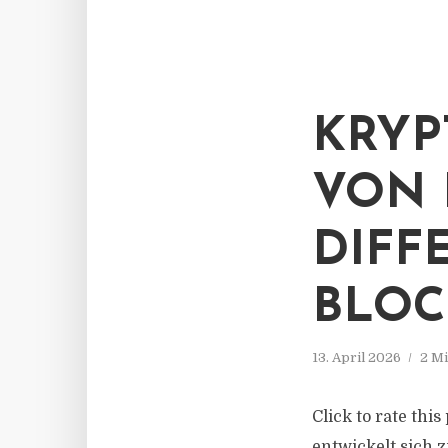
KRYP
VON 
DIFF
BLOC
13. April 2026
2 Mi
Click to rate thi
entwickelt sich 