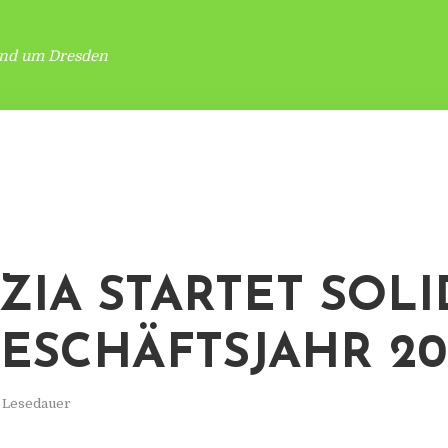
und um Dresden
IZIA STARTET SOL
GESCHÄFTSJAHR 20
. Lesedauer