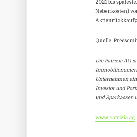
2021 bis spätest
Nebenkosten) von
Aktienrückkaufpr
Quelle: Pressemit
Die Patrizia AG is
Immobilienuntern
Unternehmen ein 
Investor und Port
und Sparkassen 
www.patrizia.ag