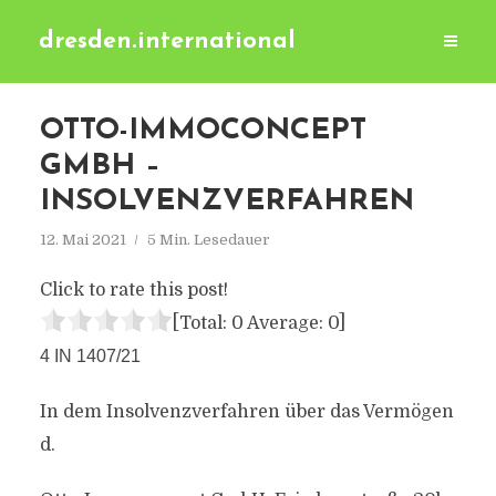
dresden.international
OTTO-IMMOCONCEPT
GMBH –
INSOLVENZVERFAHREN
12. Mai 2021
5 Min. Lesedauer
Click to rate this post!
[Total:
0
Average:
0
]
4 IN 1407/21
In dem Insolvenzverfahren über das Vermögen
d.