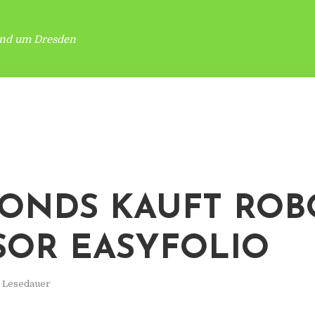
und um Dresden
ONDS KAUFT ROB
SOR EASYFOLIO
. Lesedauer