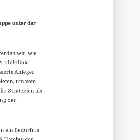
uppe unter der
werden wir, wie
Produktlinie
sierte Anleger
 bieten, um vom
io-Strategien als
ung den
en ein Bedürfnis
NFS Hamburger