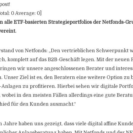
post!
otal:
0
Average:
0
]
 alle ETF-basierten Strategieportfolios der Netfonds-Gr
ereint.
orstand von Netfonds: „Den vertrieblichen Schwerpunkt 
ich, komplett auf das B2B-Geschäft legen. Mit der neuen 
bringen wir unsere angeschlossenen Berater und interes
 Unser Ziel ist es, den Beratern eine weitere Option zu
lagen zu profitieren. Hierbei sehen wir digitale Portfol
 wobei in den meisten Fällen allerdings eine gute Berat
chied für den Kunden ausmacht.“
 Jahre haben uns gezeigt, dass viele digital affine Kund
önlicher Anlageberatung haben. Mit Netfonds und der 