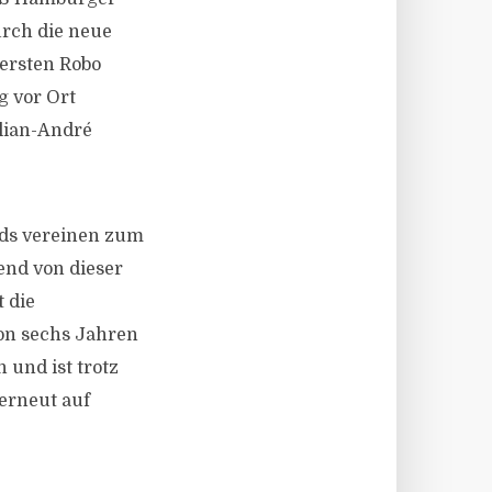
urch die neue
 ersten Robo
g vor Ort
ulian-André
nds vereinen zum
end von dieser
 die
on sechs Jahren
 und ist trotz
erneut auf