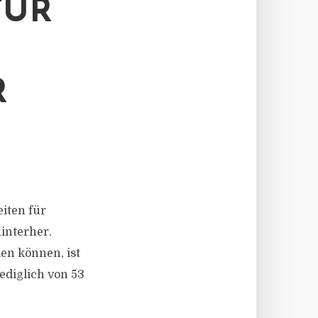
FÜR
R
eiten für
interher.
en können, ist
ediglich von 53