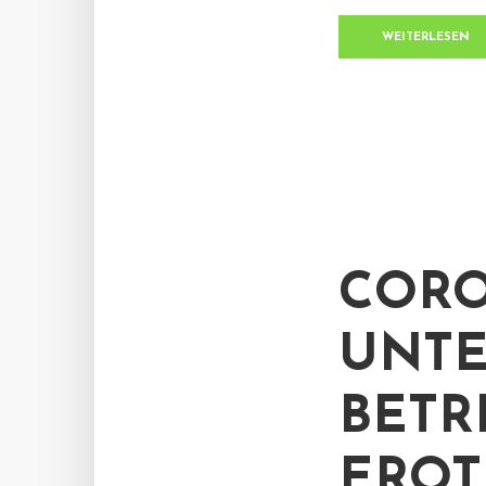
WEITERLESEN
CORO
UNT
BETR
EROT