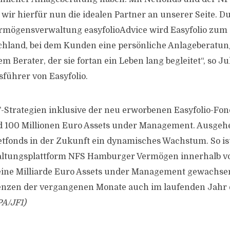
ir hierfür nun die idealen Partner an unserer Seite. D
ermögensverwaltung easyfolioAdvice wird Easyfolio zum
chland, bei dem Kunden eine persönliche Anlageberatun
em Berater, der sie fortan ein Leben lang begleitet“, so J
sführer von Easyfolio.
-Strategien inklusive der neu erworbenen Easyfolio-Fo
nd 100 Millionen Euro Assets under Management. Ausgeh
etfonds in der Zukunft ein dynamisches Wachstum. So ist
tungsplattform NFS Hamburger Vermögen innerhalb v
 eine Milliarde Euro Assets under Management gewachsen
enzen der vergangenen Monate auch im laufenden Jahr 
A/JF1)