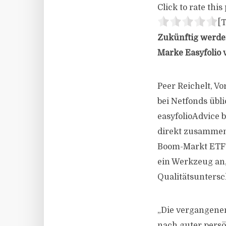
Click to rate this 
[T
Zukünftig werden
Marke Easyfolio v
Peer Reichelt, V
bei Netfonds übl
easyfolioAdvice 
direkt zusammen.
Boom-Markt ETF-An
ein Werkzeug an,
Qualitätsunters
„Die vergangenen
nach guter pers