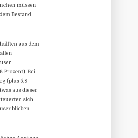
München müssen
 dem Bestand
shälften aus dem
allen
äuser
6 Prozent). Bei
g (plus 5,8
twas aus dieser
rteuerten sich
user blieben