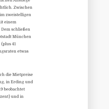
lichen Anstiege
chtlich. Zwischen
im zweistelligen
mit einem
. Dem schließen
uptstadt München
 (plus 41
ungsraten etwas
ch die Mietpreise
ng, in Erding und
19 beobachtet
ozent) und in