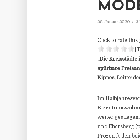
MODE
28. Januar 2020
3
Click to rate this 
[T
„Die Kreisstädte
spürbare Preisan
Kippes, Leiter d
Im Halbjahresver
Eigentumswohnun
weiter gestiegen
und Ebersberg (pl
Prozent), den be