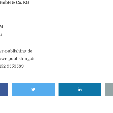
GmbH & Co. KG
74
u
r-publishing.de
wwr-publishing.de
6152 9553589