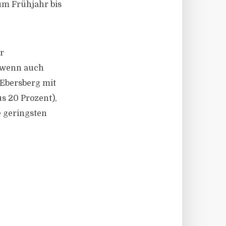
m Frühjahr bis
r
, wenn auch
 Ebersberg mit
s 20 Prozent),
e geringsten