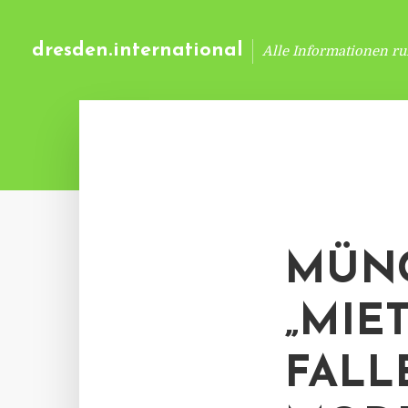
dresden.international
Alle Informationen r
MÜN
„MIE
FALL