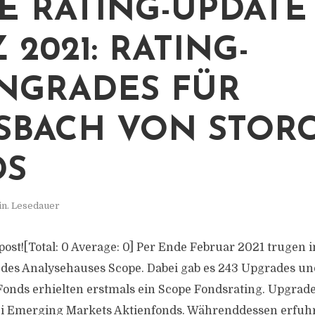
E RATING-UPDATE
 2021: RATING-
NGRADES FÜR
SBACH VON STORC
DS
in. Lesedauer
s post![Total: 0 Average: 0] Per Ende Februar 2021 trugen
 des Analysehauses Scope. Dabei gab es 243 Upgrades u
onds erhielten erstmals ein Scope Fondsrating. Upgrade
i Emerging Markets Aktienfonds. Währenddessen erfuhr