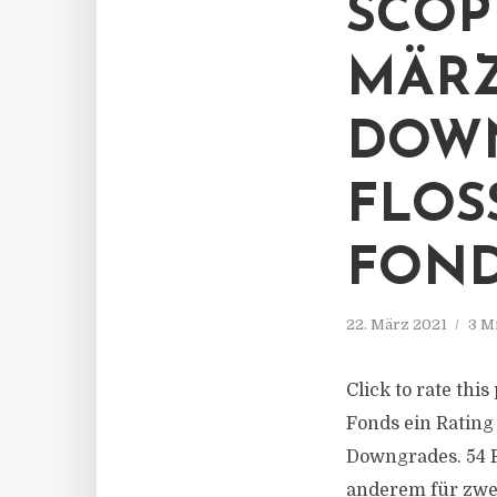
SCOP
MÄRZ
DOW
FLOS
FON
22. März 2021
3 M
Click to rate thi
Fonds ein Rating
Downgrades. 54 F
anderem für zwe