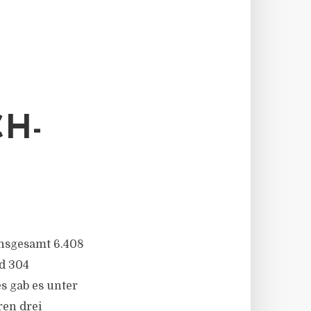
H-
 insgesamt 6.408
nd 304
s gab es unter
en drei