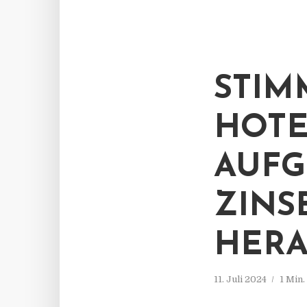
STIM
HOTE
AUFG
ZINS
HER
11. Juli 2024
1 Min