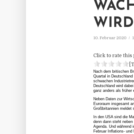
WAC
WIRD
10. Februar 2020
Click to rate this 
[T
Nach dem britischen Br
Quartal in Deutschland 
schwachen Industrietre
Deutschland wird dabei 
ganz anders als früher 
Neben Daten zur Wirtsch
Euroraum insgesamt am 
Großbritannien meldet s
In den USA sind die Ma
denn dann steht neben 
Agenda. Und während in
Februar Inflations- und