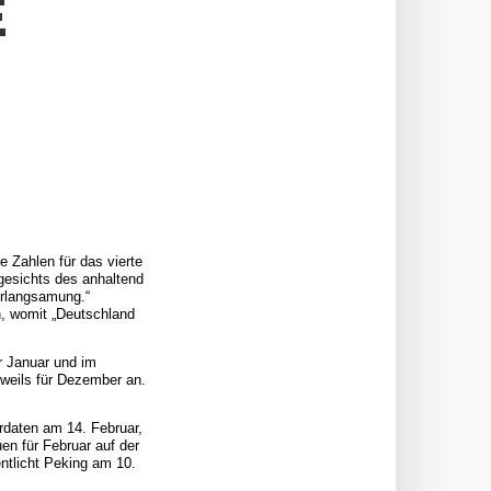
E
 Zahlen für das vierte
ngesichts des anhaltend
erlangsamung.“
n, womit „Deutschland
r Januar und im
eweils für Dezember an.
rdaten am 14. Februar,
n für Februar auf der
ntlicht Peking am 10.