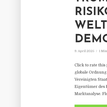
RISI
WELT
DEMO
9. April 2025
1 Mi
Click to rate thi
globale Ordnung i
Vereinigten Staa
Eigentümer des K
Marktanalyse. Flo