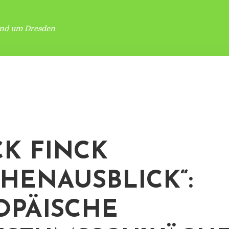
und um Dresden
K FINCK
HENAUSBLICK“:
OPÄISCHE