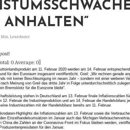
HSTUMSSCHWÄCH
 ANHALTEN“
1 Min. Lesedauer
post!
otal:
0
Average:
0
]
uttoinlandsprodukt am 11. Februar 2020 werden am 14. Februar entsprechende
und für den Euroraum insgesamt veröffentlicht. Greil: „Wir rechnen gerade a
nds mit keiner Beschleunigung im neuen Jahr – sondern mit einer weiteren V
nach Meinung von Greil das dritte Jahr in Folge unterdurchschnittlich zulege
ein Bremsklotz für die Eurozone bleibt“.
aftsleistung stehen in Deutschland am 13. Februar finale Inflationszahlen fü
12. Februar die Industrieproduktion und am 14. Februar die Handelsbilanz j
eine Industriezahlen mit der Handelsbilanz bereits am 11. Februar.
krodaten-Highlights die Inflationszahlen am 13. Februar sowie die Verbrauche
den Einzelhandelsumsätzen im Januar auch das Michigan-Verbrauchervertraue
 China die Zahlen an der Coronavirus-Front im Fokus bleiben werden, veröffe
 Produzentenpreisdaten für den Januar.