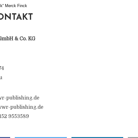
ck“ Merck Finck
ONTAKT
GmbH & Co. KG
74
u
r-publishing.de
wwr-publishing.de
6152 9553589