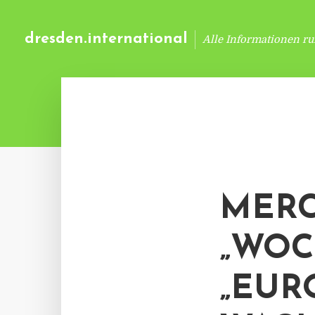
dresden.international
Alle Informationen r
MERC
„WOC
„EUR