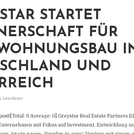
STAR STARTET
NERSCHAFT FÜR
WOHNUNGSBAU I
SCHLAND UND
RREICH
n. Lesedauer
 post![Total: 0 Average: 0] Greystar Real Estate Partners (G
s Unternehmen mit Fokus auf Investment, Entwicklung