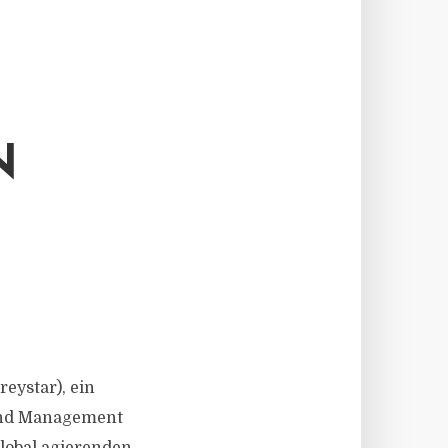
N
reystar), ein
 und Management