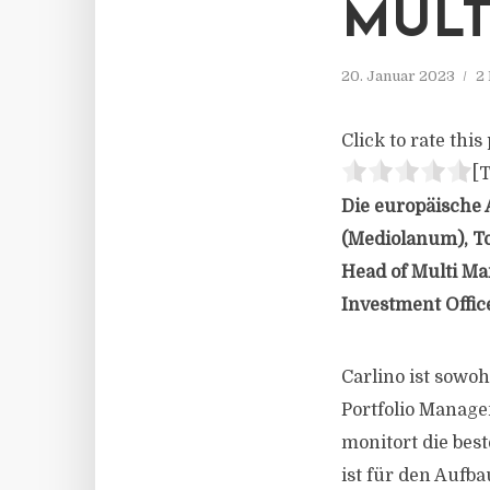
MULT
20. Januar 2023
2
Click to rate this 
[T
Die europäische
(Mediolanum), T
Head of Multi Ma
Investment Offic
Carlino ist sowo
Portfolio Manage
monitort die be
ist für den Aufb