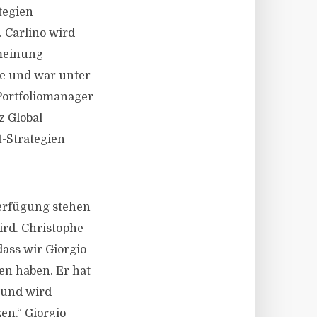
tegien
. Carlino wird
meinung
he und war unter
Portfoliomanager
z Global
t-Strategien
Verfügung stehen
rd. Christophe
dass wir Giorgio
en haben. Er hat
 und wird
n.“ Giorgio