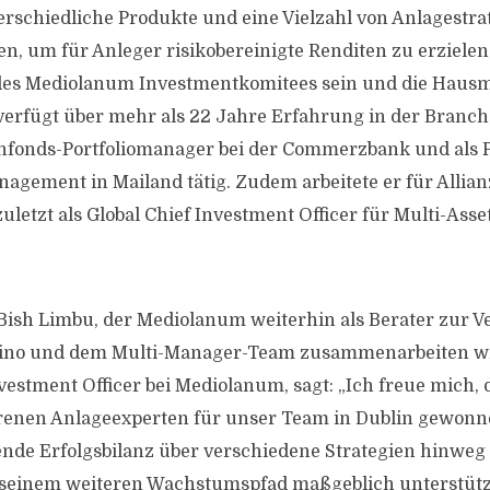
rschiedliche Produkte und eine Vielzahl von Anlagestra
n, um für Anleger risikobereinigte Renditen zu erzielen
des Mediolanum Investmentkomitees sein und die Haus
 verfügt über mehr als 22 Jahre Erfahrung in der Branc
hfonds-Portfoliomanager bei der Commerzbank und als 
nagement in Mailand tätig. Zudem arbeitete er für Allian
zuletzt als Global Chief Investment Officer für Multi-Asse
f Bish Limbu, der Mediolanum weiterhin als Berater zur 
lino und dem Multi-Manager-Team zusammenarbeiten wi
vestment Officer bei Mediolanum, sagt: „Ich freue mich, 
hrenen Anlageexperten für unser Team in Dublin gewonn
nde Erfolgsbilanz über verschiedene Strategien hinweg
seinem weiteren Wachstumspfad maßgeblich unterstütze