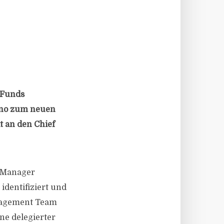
 Funds
ino zum neuen
t an den Chief
i-Manager
dentifiziert und
anagement Team
ne delegierter