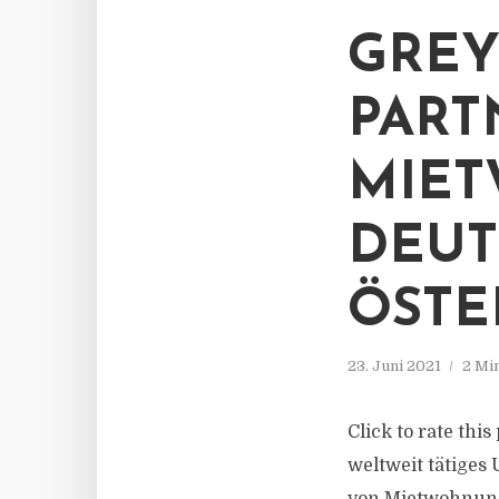
GREY
PART
MIET
DEUT
ÖSTE
23. Juni 2021
2 Mi
Click to rate this
weltweit tätige