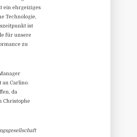
t ein ehrgeiziges
ne Technologie,
szeitpunkt ist
le für unsere
formance zu
 Manager
 an Carlino.
fen, da
n Christophe
ngsgesellschaft