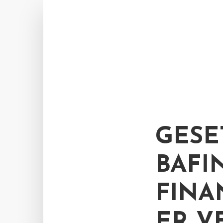
GESE
BAFI
FINA
ER V