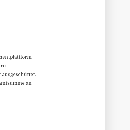
tmentplattform
uro
 ausgeschüttet.
esamtsumme an