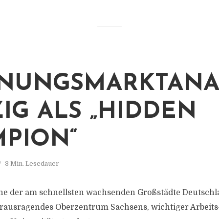
UNGSMARKTANAL
ZIG ALS „HIDDEN
PION“
3 Min. Lesedauer
 eine der am schnellsten wachsenden Großstädte Deutschl
erausragendes Oberzentrum Sachsens, wichtiger Arbeit