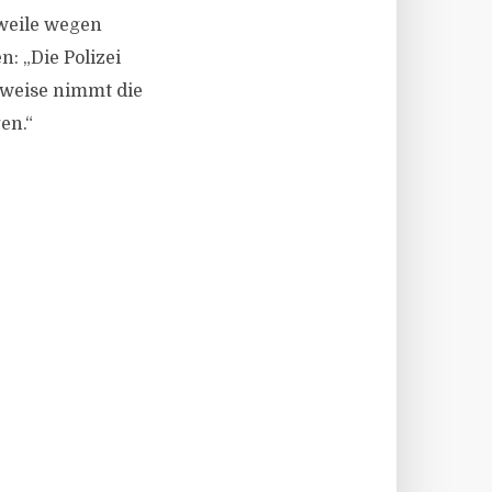
rweile wegen
: „Die Polizei
nweise nimmt die
en.“