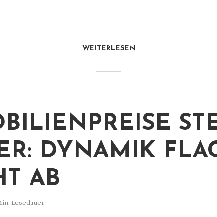
WEITERLESEN
BILIENPREISE ST
ER: DYNAMIK FLA
HT AB
Min. Lesedauer