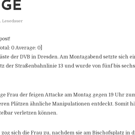
GE
n. Lesedauer
post!
otal:
0
Average:
0
]
Gäste der DVB in Dresden. Am Montagabend setzte sich e
itz der Straßenbahnlinie 13 und wurde von fünf bis sech
e Frau der feigen Attacke am Montag gegen 19 Uhr zum 
ren Plätzen ähnliche Manipulationen entdeckt. Somit hä
elbar verletzen können.
zog sich die Frau zu, nachdem sie am Bischofsplatz in di