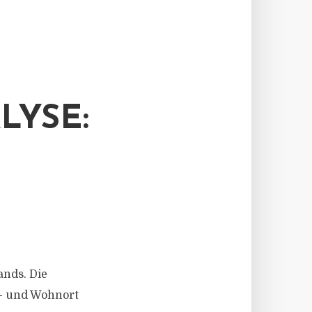
YSE:
ands. Die
s- und Wohnort