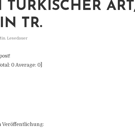
 TÜRKISCHER ART,
IN TR.
Min. Lesedauer
post!
otal:
0
Average:
0
]
 Veröffentlichung: