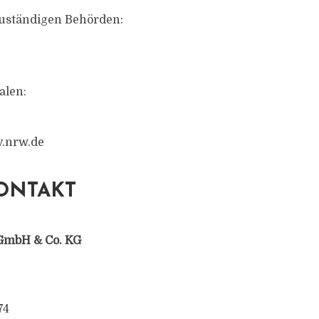
zuständigen Behörden:
alen:
v.nrw.de
ONTAKT
GmbH & Co. KG
74