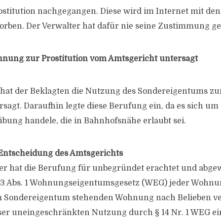
rostitution nachgegangen. Diese wird im Internet mit de
ben. Der Verwalter hat dafür nie seine Zustimmung ge
nung zur Prostitution vom Amtsgericht untersagt
 hat der Beklagten die Nutzung des Sondereigentums z
rsagt. Daraufhin legte diese Berufung ein, da es sich um
übung handele, die in Bahnhofsnähe erlaubt sei.
 Entscheidung des Amtsgerichts
er hat die Berufung für unbegründet erachtet und abgew
§ 13 Abs. 1 Wohnungseigentumsgesetz (WEG) jeder Wohn
em Sondereigentum stehenden Wohnung nach Belieben ve
ieser uneingeschränkten Nutzung durch § 14 Nr. 1 WEG ei