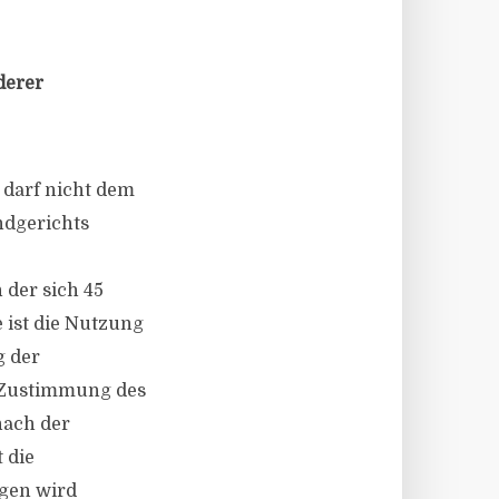
derer
darf nicht dem
ndgerichts
der sich 45
 ist die Nutzung
g der
r Zustimmung des
nach der
 die
gen wird