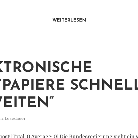
WEITERLESEN
KTRONISCHE
PAPIERE SCHNEL
EITEN“
in. Lesedauer
s post![Total: 0 Average: 0] Die Bundesregierung sieht ei