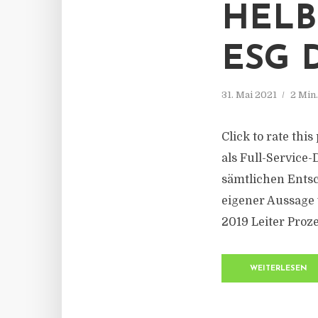
HELB
ESG 
31. Mai 2021
2 Min
Click to rate thi
als Full-Service
sämtlichen Ents
eigener Aussage 
2019 Leiter Proz
WEITERLESEN