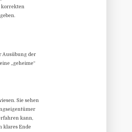
n korrekten
geben.
ur Ausübung der
 eine „geheime“
iesen. Sie sehen
ungseigentümer
rfahren kann,
n klares Ende