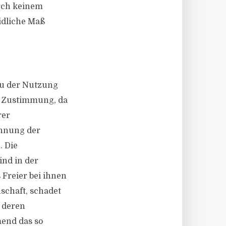
urch keinem
dliche Maß
zu der Nutzung
er Zustimmung, da
rer
ennung der
. Die
ind in der
Freier bei ihnen
nschaft, schadet
 deren
mend das so