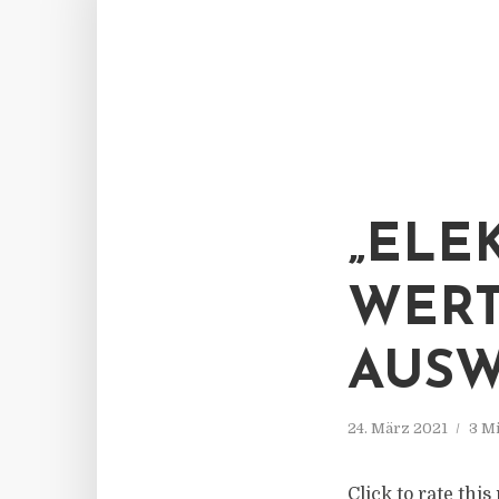
„ELE
WERT
AUSW
24. März 2021
3 M
Click to rate thi