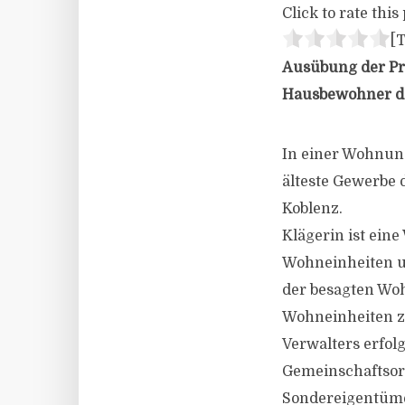
Click to rate this 
[T
Ausübung der Pro
Hausbewohner d
In einer Wohnun
älteste Gewerbe 
Koblenz.
Klägerin ist ein
Wohneinheiten un
der besagten Wo
Wohneinheiten z
Verwalters erfol
Gemeinschaftsor
Sondereigentüme